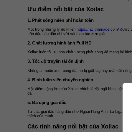
Ưu điểm nổi bật của Xoilac
1. Phát sóng miễn phí hoàn toàn
Một trong những lý do khiến 
https://lacitronnade.com/
 được ư
trận đấu hấp dẫn chỉ với vài thao tác đơn giản.
2. Chất lượng hình ảnh Full HD
Xoilac luôn tối ưu hóa chất lượng phát sóng để mang lại hìn
3. Tốc độ truyền tải ổn định
Không ai muốn xem bóng đá mà bị giật lag hay mất kết nối g
4. Bình luận viên chuyên nghiệp
Một điểm cộng lớn của Xoilac chính là đội ngũ bình luận viê
đài.
5. Đa dạng giải đấu
Từ các giải đấu hàng đầu như Ngoại Hạng Anh, La Liga, Seri
thích của mình.
Các tính năng nổi bật của Xoilac