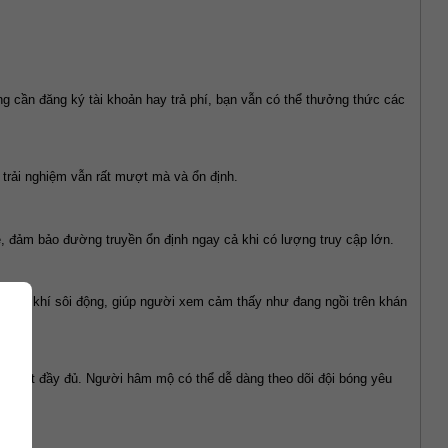
 cần đăng ký tài khoản hay trả phí, bạn vẫn có thể thưởng thức các 
 trải nghiệm vẫn rất mượt mà và ổn định.
, đảm bảo đường truyền ổn định ngay cả khi có lượng truy cập lớn.
 không khí sôi động, giúp người xem cảm thấy như đang ngồi trên khán 
p nhật đầy đủ. Người hâm mộ có thể dễ dàng theo dõi đội bóng yêu 