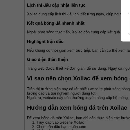
Lịch thi đấu cập nhật liên tục
Xoilac cung cấp lịch thi đấu chi tiết từng ngày, giúp người
Kết quả bóng đá nhanh nhất
Ngoài phát sóng trực tiếp, Xoilac còn cung cấp kết quả trận 
Highlight trận đấu
Nếu không có thời gian xem trực tiếp, bạn vẫn có thể xem lại
Giao diện thân thiện
Trang web được thiết kế đơn giản, dễ sử dụng. Ngay cả ng
Vì sao nên chọn Xoilac để xem bóng
Trên thị trường hiện nay có rất nhiều website phát sóng bón
lượng cao và trải nghiệm người dùng tốt.
Ngoài ra, website này còn thường xuyên nâng cấp hệ thống, c
Hướng dẫn xem bóng đá trên Xoilac
Để xem bóng đá trên Xoilac, bạn chỉ cần thực hiện các bước
Truy cập vào website Xoilac
Chọn trận đấu bạn muốn xem