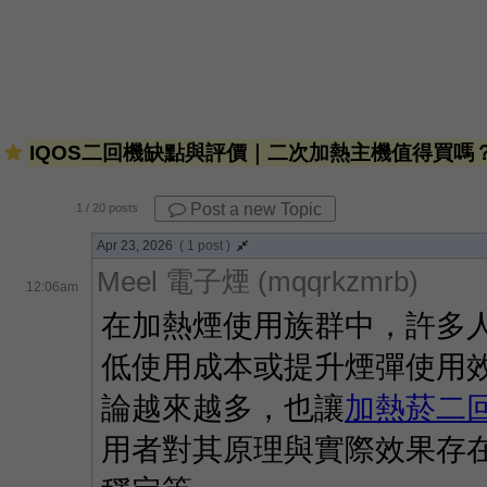
IQOS二回機缺點與評價｜二次加熱主機值得買嗎
Post a new Topic
1
/ 20 posts
Apr 23, 2026
( 1 post )
Meel 電子煙 (mqqrkzmrb)
12:06am
在加熱煙使用族群中，許多
低使用成本或提升煙彈使用
論越來越多，也讓
加熱菸二
用者對其原理與實際效果存