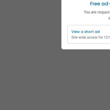
Free ad
You are request
s
View a short ad
Site-wide access for 12 