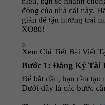
hiểu, bạn sẽ nhanh chón
động của nhà cái này. 
giản để tận hưởng trải n
XO88!
Xem Chi Tiết Bài Viết 
Bước 1: Đăng Ký Tài
Để bắt đầu, bạn cần tạo
Dưới đây là các bước cầ