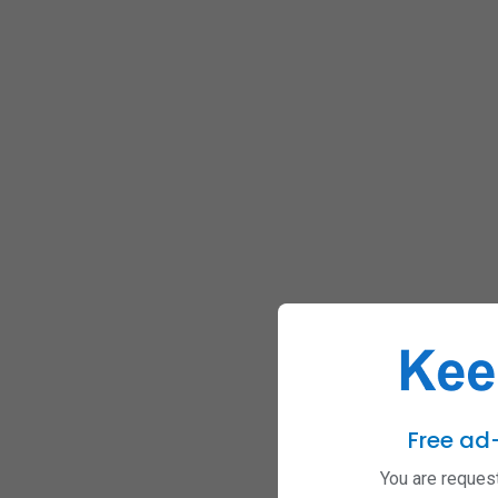
Free ad
You are request