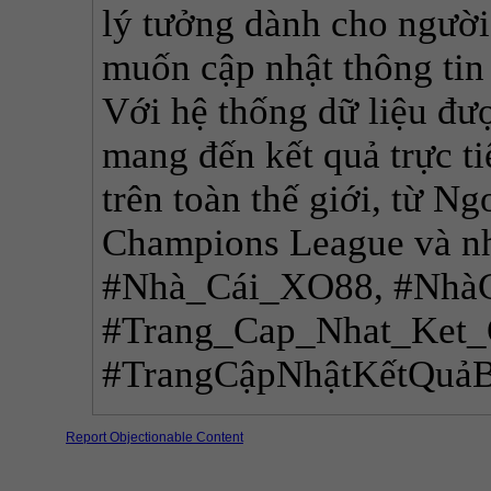
lý tưởng dành cho người
muốn cập nhật thông tin
Với hệ thống dữ liệu đư
mang đến kết quả trực ti
trên toàn thế giới, từ N
Champions League và nhi
#Nhà_Cái_XO88, #Nhà
#Trang_Cap_Nhat_Ket
#TrangCậpNhậtKếtQuảB
Report Objectionable Content