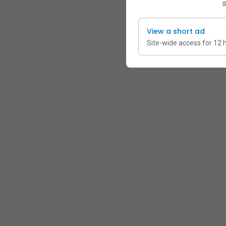
s
View a short ad
Site-wide access for 12 