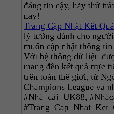
đáng tin cậy, hãy thử t
nay!
Trang Cập Nhật Kết Qu
lý tưởng dành cho người
muốn cập nhật thông tin
Với hệ thống dữ liệu đư
mang đến kết quả trực ti
trên toàn thế giới, từ N
Champions League và nhi
#Nhà_cái_UK88, #Nhàc
#Trang_Cap_Nhat_Ket