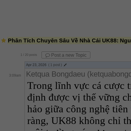
Phân Tích Chuyên Sâu Về Nhà Cái UK88: Ng
Post a new Topic
1
/ 20 posts
Apr 23, 2026
( 1 post )
Ketqua Bongdaeu (ketquabong
3:09am
Trong lĩnh vực cá cược 
định được vị thế vững c
hảo giữa công nghệ tiên 
ràng, UK88 không chỉ th