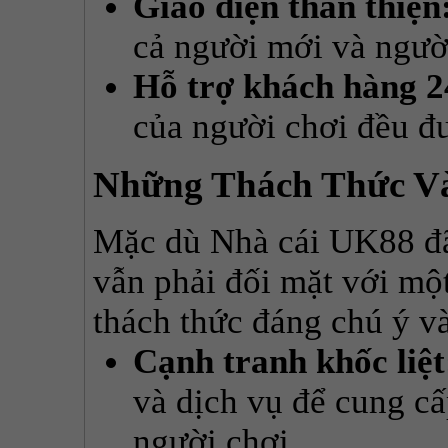
Giao diện thân thiện
cả người mới và ngườ
Hỗ trợ khách hàng 2
của người chơi đều đư
Những Thách Thức Và
Mặc dù Nhà cái UK88 đã
vẫn phải đối mặt với mộ
thách thức đáng chú ý v
Cạnh tranh khốc liệt
và dịch vụ để cung cấ
người chơi.