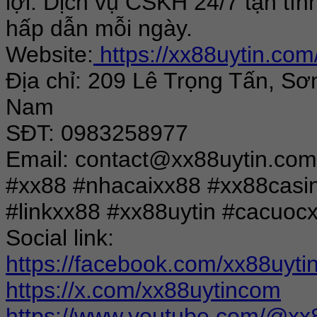
lợi. Dịch vụ CSKH 24/7 tận tì
hấp dẫn mỗi ngày.
Website:
https://xx88uytin.com
Địa chỉ: 209 Lê Trọng Tấn, Sơ
Nam
SĐT: 0983258977
Email: contact@xx88uytin.com
#xx88 #nhacaixx88 #xx88casi
#linkxx88 #xx88uytin #cacuoc
Social link:
https://facebook.com/xx88uyt
https://x.com/xx88uytincom
https://www.youtube.com/@xx