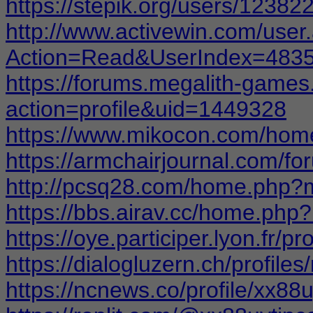
https://stepik.org/users/12382
http://www.activewin.com/user
Action=Read&UserIndex=483
https://forums.megalith-gam
action=profile&uid=1449328
https://www.mikocon.com/ho
https://armchairjournal.com/f
http://pcsq28.com/home.php
https://bbs.airav.cc/home.p
https://oye.participer.lyon.fr/p
https://dialogluzern.ch/profile
https://ncnews.co/profile/xx88