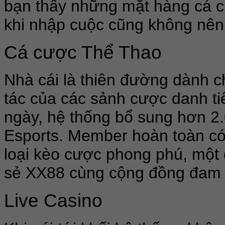
bạn thấy những mặt hàng cá cư
khi nhập cuộc cũng không nên 
Cá cược Thể Thao
Nhà cái là thiên đường dành c
tác của các sảnh cược danh 
ngày, hệ thống bổ sung hơn 2.
Esports. Member hoàn toàn có
loại kèo cược phong phú, một 
sẻ XX88 cùng cộng đồng đam
Live Casino