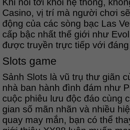
Khi nói tới khối hệ thống, khô
Casino, vị trí mà người chơi s
động của các sòng bạc Las Ve
cấp bậc nhất thế giới như Evo
được truyền trực tiếp với đáng 
Slots game
Sảnh Slots là vũ trụ thư giãn 
nhà ban hành đình đám như PG
cuộc phiêu lưu độc đáo cùng c
gian số mãn nhãn và nhiều hi
quay may mắn, bạn có thể thay