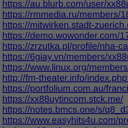
https://au.blurb.com/user/xx8
https://rmmedia.ru/members/
https://mitwirken.stadt-zuerich
https://demo.wowonder.com/
https://zrzutka.pl/profile/nha-
https://6giay.vn/members/xx8
https://www.linux.org/member
http://fm-theater.info/index.p
https://portfolium.com.au/fran
https://xx88uytincom.stck.me/
https://notes.bmcs.one/s/q8_
https://www.easyhits4u.com/pro