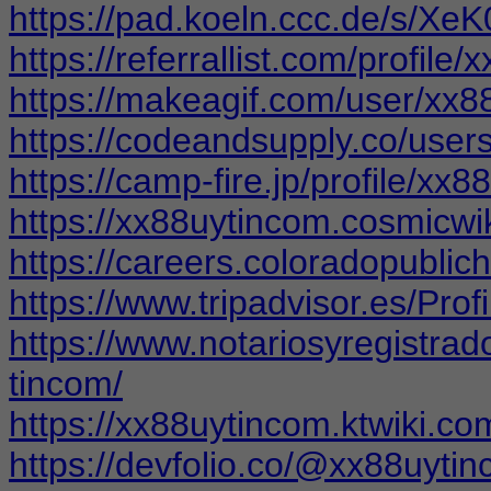
https://pad.koeln.ccc.de/s/Xe
https://referrallist.com/profile
https://makeagif.com/user/xx
https://codeandsupply.co/use
https://camp-fire.jp/profile/xx
https://xx88uytincom.cosmicw
https://careers.coloradopublic
https://www.tripadvisor.es/Pro
https://www.notariosyregistra
tincom/
https://xx88uytincom.ktwiki.
https://devfolio.co/@xx88uyti