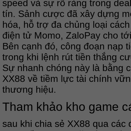
speed và sự rõ ràng trong dea
tín. Sảnh cược đã xây dựng mộ
hóa, hỗ trợ đa chủng loại các
điện tử Momo, ZaloPay cho tới
Bên cạnh đó, công đoạn nạp tiề
trong khi lệnh rút tiền thắng c
Sự nhanh chóng này là bằng ch
XX88 về tiềm lực tài chính v
thương hiệu.
Tham khảo kho game cá 
sau khi chia sẻ XX88 qua các 