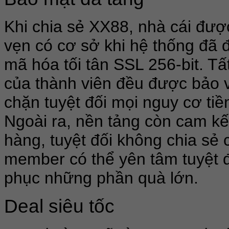
Khi chia sẻ XX88, nhà cái được
vẹn có cơ sở khi hệ thống đã 
mã hóa tối tân SSL 256-bit. Tất
của thành viên đều được bảo v
chặn tuyệt đối mọi nguy cơ tiề
Ngoài ra, nền tảng còn cam kế
hàng, tuyệt đối không chia sẻ 
member có thể yên tâm tuyệt đ
phục những phần quà lớn.
Deal siêu tốc