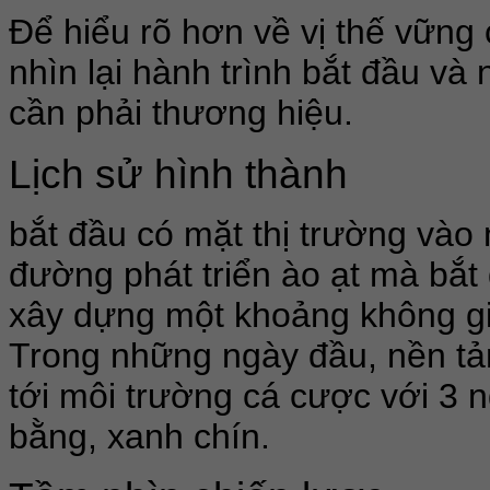
Để hiểu rõ hơn về vị thế vững
nhìn lại hành trình bắt đầu v
cần phải thương hiệu.
Lịch sử hình thành
bắt đầu có mặt thị trường và
đường phát triển ào ạt mà bắt
xây dựng một khoảng không giải
Trong những ngày đầu, nền tản
tới môi trường cá cược với 3 
bằng, xanh chín.