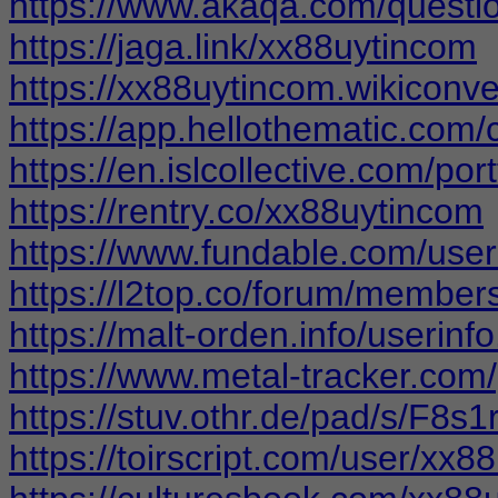
https://www.akaqa.com/quest
https://jaga.link/xx88uytincom
https://xx88uytincom.wikicon
https://app.hellothematic.com/
https://en.islcollective.com/po
https://rentry.co/xx88uytincom
https://www.fundable.com/use
https://l2top.co/forum/membe
https://malt-orden.info/userin
https://www.metal-tracker.com
https://stuv.othr.de/pad/s/F8s
https://toirscript.com/user/xx8