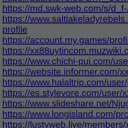
https://md.swk-web.com/s/d_f-
https://www.saltlakeladyrebels
profile
https://account.my.games/prof
https://xx88uytincom.muzwiki
https://www.chichi-pui.com/us
https://website.informer.com/
https://www.halaltrip.com/user
https://es.stylevore.com/user
https://www.slideshare.net/Nj
https://www.longisland.com/pr
https://lustyweb.live/member