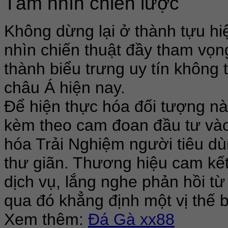
Tầm nhìn chiến lược
Không dừng lại ở thành tựu hi
nhìn chiến thuật đầy tham vọ
thành biểu trưng uy tín không
châu Á hiện nay.
Để hiện thực hóa đối tượng này
kèm theo cam đoan đầu tư vào
hóa Trải Nghiệm người tiêu d
thư giãn. Thương hiệu cam kế
dịch vụ, lắng nghe phản hồi t
qua đó khẳng định một vị thế 
Xem thêm:
Đá Gà xx88