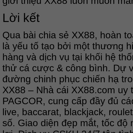
giới thiệu XX88 luôn muốn ma
Lời kết
Qua bài chia sẻ XX88, hoàn toà
là yếu tố tạo bởi một thương h
hàng và dịch vụ tại khối hệ 
thử cá cược & công bình. Dự
đường chinh phục chiến hạ tr
XX88
– Nhà cái XX88.com uy t
PAGCOR, cung cấp đầy đủ các s
live, baccarat, blackjack, roule
số. Giao diện đẹp mắt, tốc độ 