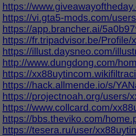
https://www.giveawayoftheday
https://vi.gta5-mods.com/user
https://app.brancher.ai/5a0b
https://fr.tripadvisor.be/Profil
https://illust.daysneo.com/illu
http://www.dungdong.com/h
https://xx88uytincom.wikifilt
https://hack.allmende.io/s/YA
https://projectnoah.org/users/
https://www.collcard.com/xx88
https://bbs.theviko.com/hom
https://tesera.ru/user/xx88uyt