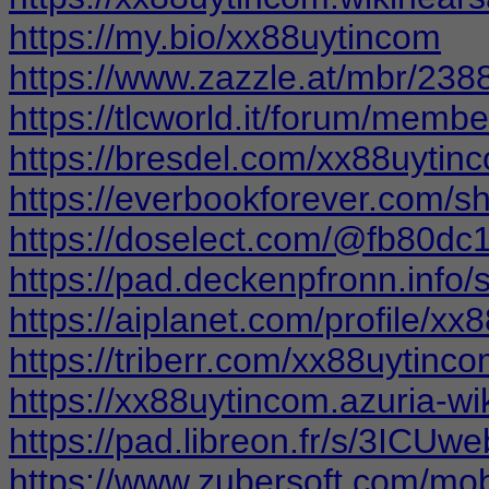
https://my.bio/xx88uytincom
https://www.zazzle.at/mbr/2
https://tlcworld.it/forum/mem
https://bresdel.com/xx88uytin
https://everbookforever.com/sh
https://doselect.com/@fb80d
https://pad.deckenpfronn.info
https://aiplanet.com/profile/x
https://triberr.com/xx88uytinc
https://xx88uytincom.azuria-
https://pad.libreon.fr/s/3ICU
https://www.zubersoft.com/mo