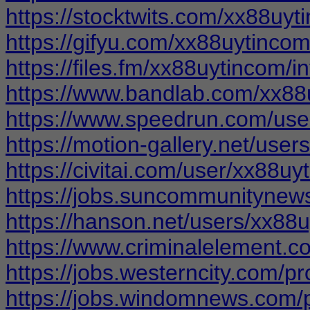
https://stocktwits.com/xx88uyt
https://gifyu.com/xx88uytinco
https://files.fm/xx88uytincom/in
https://www.bandlab.com/xx88
https://www.speedrun.com/use
https://motion-gallery.net/use
https://civitai.com/user/xx88uy
https://jobs.suncommunitynew
https://hanson.net/users/xx88
https://www.criminalelement.c
https://jobs.westerncity.com/p
https://jobs.windomnews.com/