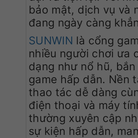
bảo mật, dịch vụ và
đang ngày càng khẳng
SUNWIN
là cổng gam
nhiều người chơi ưa 
dạng như nổ hũ, bắn 
game hấp dẫn. Nền tả
thao tác dễ dàng cùn
điện thoại và máy tí
thường xuyên cập nhậ
sự kiện hấp dẫn, mang