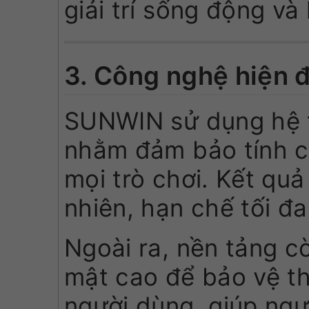
giải trí sống động và 
3. Công nghệ hiện đ
SUNWIN sử dụng hệ t
nhằm đảm bảo tính c
mọi trò chơi. Kết qu
nhiên, hạn chế tối đa
Ngoài ra, nền tảng c
mật cao để bảo vệ th
người dùng, giúp ngư