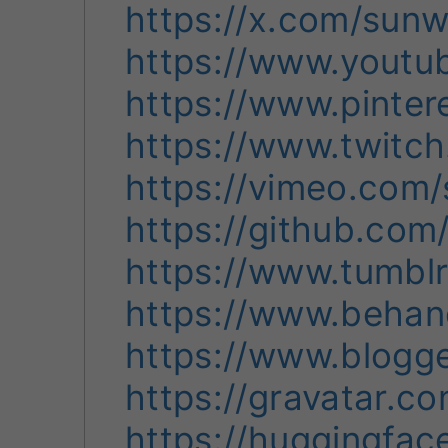
https://x.com/sun
https://www.yout
https://www.pinte
https://www.twitc
https://vimeo.com
https://github.co
https://www.tumb
https://www.beha
https://www.blogg
https://gravatar.
https://huggingfa