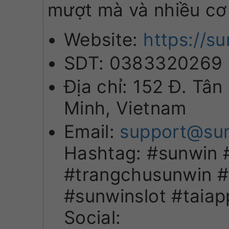
mượt mà và nhiều cơ
Website:
https://s
SDT: 0383320269
Địa chỉ: 152 Đ. Tâ
Minh, Vietnam
Email:
support@su
Hashtag: #sunwin
#trangchusunwin 
#sunwinslot #taia
Social: