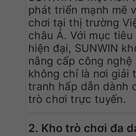
phát triển mạnh mẽ v
chơi tại thị trường 
châu Á. Với mục tiêu 
hiện đại, SUNWIN khô
nâng cấp công nghệ 
không chỉ là nơi giải
tranh hấp dẫn dành 
trò chơi trực tuyến.
2. Kho trò chơi đa 