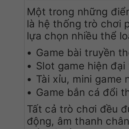
Một trong những đi
là hệ thống trò chơi
lựa chọn nhiều thể l
Game bài truyền th
Slot game hiện đại
Tài xỉu, mini game
Game bắn cá đổi t
Tất cả trò chơi đều đ
động, âm thanh chân 