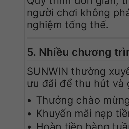
Quy trình đơn giản, t
người chơi không phải
nghiệm tổng thể.
5. Nhiều chương tr
SUNWIN thường xuyên
ưu đãi để thu hút và
Thưởng chào mừng
Khuyến mãi nạp tiề
Hoàn tiền hàng tuầ