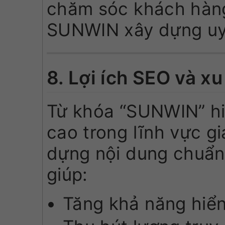
chăm sóc khách hàng 
SUNWIN xây dựng uy t
8. Lợi ích SEO và x
Từ khóa “SUNWIN” hi
cao trong lĩnh vực giả
dựng nội dung chuẩn
giúp:
Tăng khả năng hiển