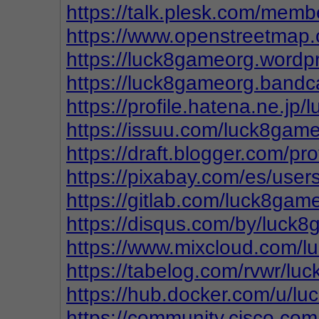
https://talk.plesk.com/mem
https://www.openstreetmap.
https://luck8gameorg.wordp
https://luck8gameorg.band
https://profile.hatena.ne.jp
https://issuu.com/luck8gam
https://draft.blogger.com/
https://pixabay.com/es/use
https://gitlab.com/luck8gam
https://disqus.com/by/luck
https://www.mixcloud.com/l
https://tabelog.com/rvwr/lu
https://hub.docker.com/u/l
https://community.cisco.com