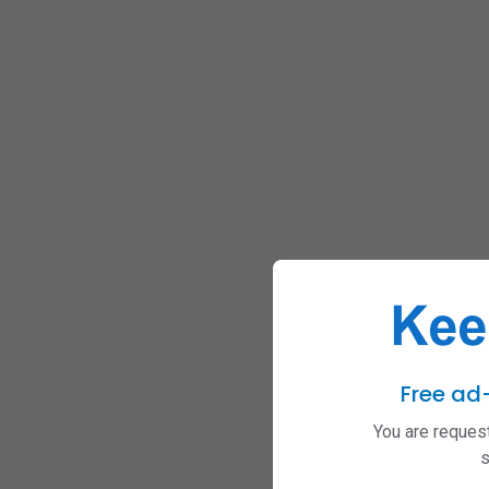
Free ad
You are request
s