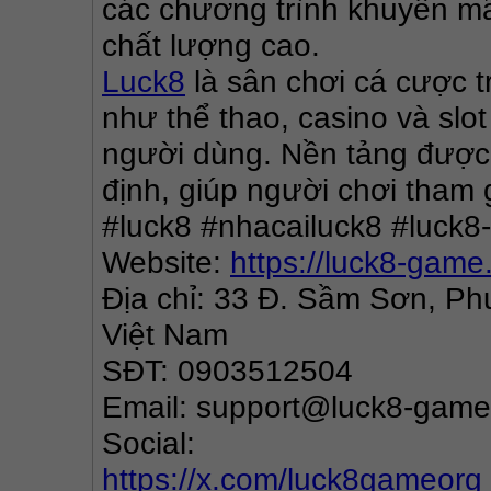
các chương trình khuyến mãi
chất lượng cao.
Luck8
 là sân chơi cá cược tr
như thể thao, casino và sl
người dùng. Nền tảng được 
định, giúp người chơi tham g
#luck8 #nhacailuck8 #luck
Website: 
https://luck8-game
Địa chỉ: 33 Đ. Sầm Sơn, Ph
Việt Nam
SĐT: 0903512504
Email: support@luck8-game
Social:
https://x.com/luck8gameorg