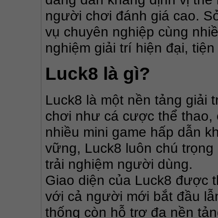
người chơi đánh giá cao. Sở 
vụ chuyên nghiệp cùng nhiề
nghiệm giải trí hiện đại, tiện
Luck8 là gì?
Luck8 là một nền tảng giải tr
chơi như cá cược thể thao, c
nhiều mini game hấp dẫn khá
vững, Luck8 luôn chú trọng 
trải nghiệm người dùng.
Giao diện của Luck8 được th
với cả người mới bắt đầu lẫ
thống còn hỗ trợ đa nền tảng