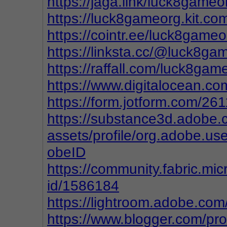
https://jaga.link/luck8gameo
https://luck8gameorg.kit.co
https://cointr.ee/luck8gameo
https://linksta.cc/@luck8ga
https://raffall.com/luck8gam
https://www.digitalocean.c
https://form.jotform.com/2
https://substance3d.adobe
assets/profile/org.adob
obeID
https://community.fabric.mic
id/1586184
https://lightroom.adobe.co
https://www.blogger.com/p