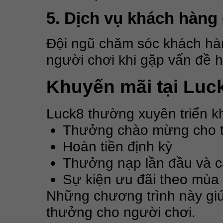
5. Dịch vụ khách hàng
Đội ngũ chăm sóc khách hàn
người chơi khi gặp vấn đề h
Khuyến mãi tại Luc
Luck8 thường xuyên triển k
Thưởng chào mừng cho t
Hoàn tiền định kỳ
Thưởng nạp lần đầu và cá
Sự kiện ưu đãi theo mùa
Những chương trình này giúp
thưởng cho người chơi.