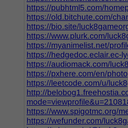
https://pubhtml5.com/home
https://old.bitchute.com/c
https://bio.site/luck8gameor
https://www.plurk.com/luck
https://myanimelist.net/prof
https://hedgedoc.eclair.ec-ly
https://audiomack.com/luc
https://pxhere.com/en/phot
https://leetcode.com/u/luck
http://belobog1.freehostia.
mode=viewprofile&u=21081
https://www.spigotmc.org/
https://wefunder.com/luck8