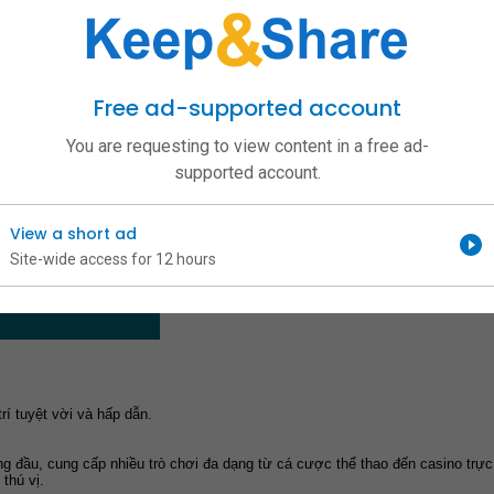
Free ad-supported account
You are requesting to view content in a free ad-
supported account.
View a short ad
Site-wide access for 12 hours
í tuyệt vời và hấp dẫn. 
g đầu, cung cấp nhiều trò chơi đa dạng từ cá cược thể thao đến casino trực t
thú vị. 