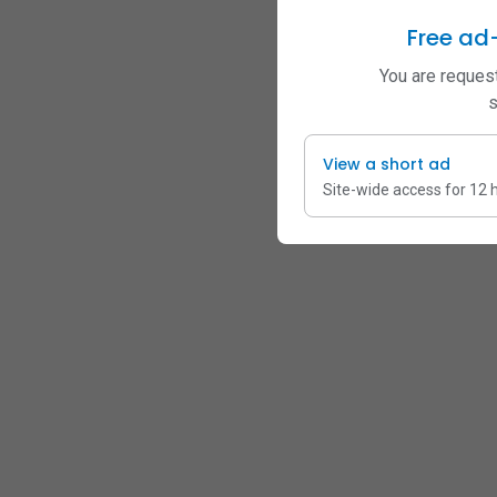
Free ad
You are request
s
View a short ad
Site-wide access for 12 