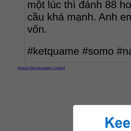
một lúc thì đánh 88 h
cầu khá mạnh. Anh em 
vốn.
#ketquame #somo #n
Report Objectionable Content