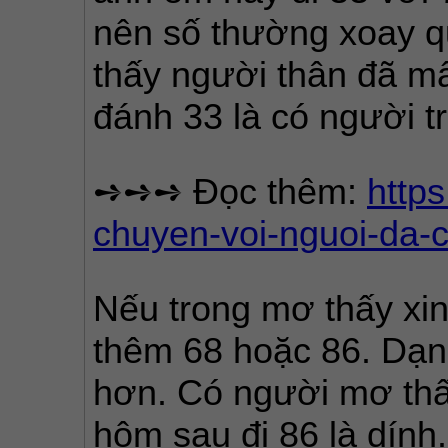
nên số thường xoay q
thấy người thân đã mấ
đánh 33 là có người t
➺➺➺ Đọc thêm: 
http
chuyen-voi-nguoi-da-c
Nếu trong mơ thấy xin
thêm 68 hoặc 86. Dạng
hơn. Có người mơ thấy
hôm sau đi 86 là dính.