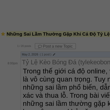
Những Sai Lầm Thường Gặp Khi Cá Độ Tỷ Lệ
Post a new Topic
1
/ 20 posts
May 2, 2026
( 1 post )
Tỷ Lệ Kèo Bóng Đá (tylekeobo
8:00pm
Trong thế giới cá độ online,
là vô cùng quan trọng. Tuy 
những sai lầm phổ biến, dẫ
xác và thua lỗ. Trong bài vi
những sai lầm thường gặp kh