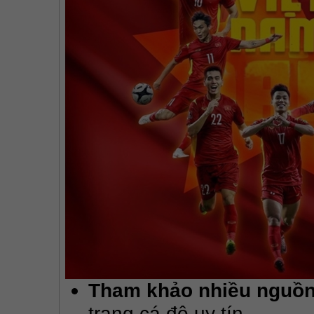
Tham khảo nhiều nguồn 
trang cá độ uy tín.