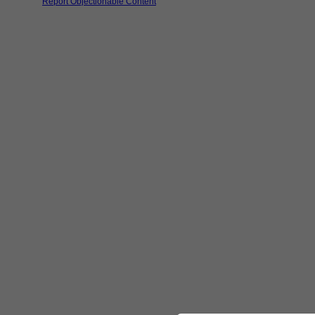
Report Objectionable Content