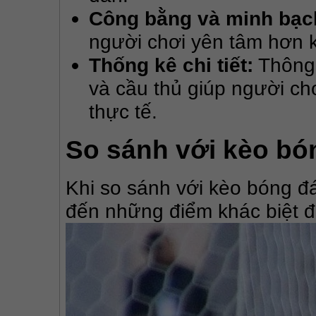
Công bằng và minh bạc
người chơi yên tâm hơn k
Thống kê chi tiết:
Thông t
và cầu thủ giúp người chơ
thực tế.
So sánh với kèo bó
Khi so sánh với kèo bóng đ
đến những điểm khác biệt đ