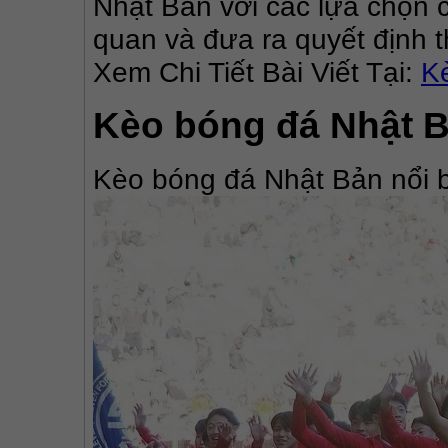
Nhật Bản với các lựa chọn c
quan và đưa ra quyết định 
Xem Chi Tiết Bài Viết Tại: 
K
Kèo bóng đá Nhật B
Kèo bóng đá Nhật Bản nổi b