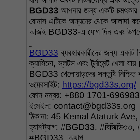
BGD33
 আপনার জন্য একটি চমৎকার বি
বোনাস এটিকে অন্যদের থেকে আলাদা কর
আজই BGD33-এ যোগ দিন এবং উপভোগ 
BGD33
 ব্যবহারকারীদের জন্য একটি ন
ক্যাসিনো, স্লটস এবং টুর্নামেন্ট খেলা যা
BGD33 খেলোয়াড়দের সন্তুষ্টি নিশ্চি
ওয়েবসাইট: 
https://bgd33s.org/
ফোন নম্বর: +880 1701-696983
ইমেইল: contact@bgd33s.org
ঠিকানা: 45 Kemal Ataturk Av
হ্যাশট্যাগ: #BGD33, #বিজিড
#BGD33_অ্যাপ