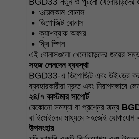
BGD33 নতুন ও পুরনো খেলোয়াড়দের জ
ওয়েলকাম বোনাস
ডিপোজিট বোনাস
ক্যাশব্যাক অফার
ফ্রি স্পিন
এই বোনাসগুলো খেলোয়াড়দের জয়ের সম
সহজ
লেনদেন
ব্যবস্থা
BGD33-এ ডিপোজিট এবং উইথড্র করা খু
ব্যবহারকারীরা দ্রুত এবং নিরাপদভাবে 
২৪
/
৭
কাস্টমার
সাপোর্ট
যেকোনো সমস্যা বা প্রশ্নের জন্য 
BG
বা ইমেইলের মাধ্যমে সহজেই যোগাযোগ ক
উপসংহার