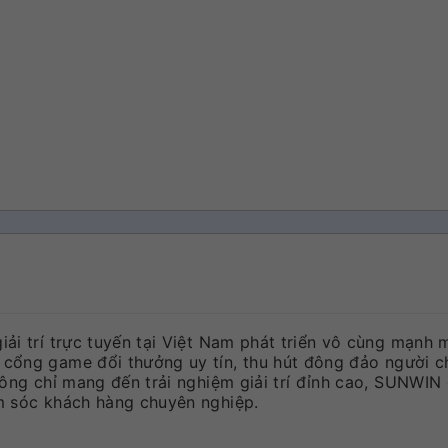
ải trí trực tuyến tại Việt Nam phát triển vô cùng mạnh 
cổng game đổi thưởng uy tín, thu hút đông đảo người ch
Không chỉ mang đến trải nghiệm giải trí đỉnh cao, SUNW
m sóc khách hàng chuyên nghiệp.