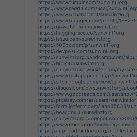
https://www.tumblr.com/sunwint1org
https://www.reddit.com/user/sunwint1or
https://www.behance.net/sunwint1org
https://www.blogger.com/profile/1682
https://gravatar.com/sunwint1org
https://huggingface.co/sunwint1org
https://issuu.com/sunwint1org
https://500px.com/p/sunwint1org
https://devpost.com/sunwint1org
https://sunwint1org.bandcamp.com/albu
https://bio.site/sunwint1org
https://sunwint1org.wixsite.com/my-site
https://www.instapaper.com/p/sunwint1o
https://sites.google.com/view/sunwint1o
https://disqus.com/by/sunwint1org/abou
https://www.goodreads.com/user/show
https://pixabay.com/es/users/sunwint1
https://form.jotform.com/laho35835/sun
https://beacons.ai/sunwint1org
https://sunwint1org.blogspot.com/2026/
https://www.chess.com/member/sunwint
https://app.readthedocs.org/profiles/su
https://sketchfab.com/sunwint1org