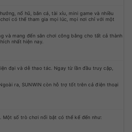
hưởng, nổ hũ, bắn cá, tài xỉu, mini game và nhiều
chơi có thể tham gia mọi lúc, mọi nơi chỉ với một
ùng và mang đến sân chơi công bằng cho tất cả thành
ích nhất hiện nay.
ện đại và dễ thao tác. Ngay từ lần đầu truy cập,
Ngoài ra, SUNWIN còn hỗ trợ tốt trên cả điện thoại
 Một số trò chơi nổi bật có thể kể đến như: