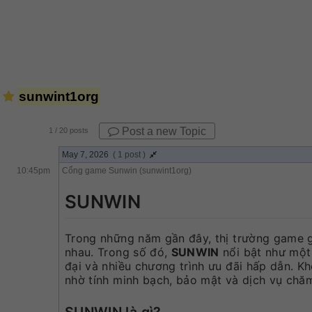
sunwint1org
Post a new Topic
1
/ 20 posts
May 7, 2026
( 1 post )
10:45pm
Cổng game Sunwin (sunwint1org)
SUNWIN
Trong những năm gần đây, thị trường game gi
nhau. Trong số đó,
SUNWIN
nổi bật như một 
đại và nhiều chương trình ưu đãi hấp dẫn. 
nhờ tính minh bạch, bảo mật và dịch vụ chă
SUNWIN là gì?