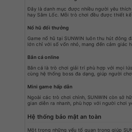
Đây là danh mục được nhiều người yêu thích 
hay Sâm Lốc. Mỗi trò chơi đều được thiết kế
Nổ hũ đổi thưởng
Game nổ hũ tại SUNWIN luôn thu hút đông đả
lớn chỉ với số vốn nhỏ, mang đến cảm giác h
Bắn cá online
Bắn cá là trò chơi giải trí phù hợp với mọi
cùng hệ thống boss đa dạng, giúp người chơi
Mini game hấp dẫn
Ngoài các trò chơi chính, SUNWIN còn sở hữu
gian diễn ra nhanh, phù hợp với người chơi yê
Hệ thống bảo mật an toàn
Một trong những yếu tố quan trọng giúp SUNW