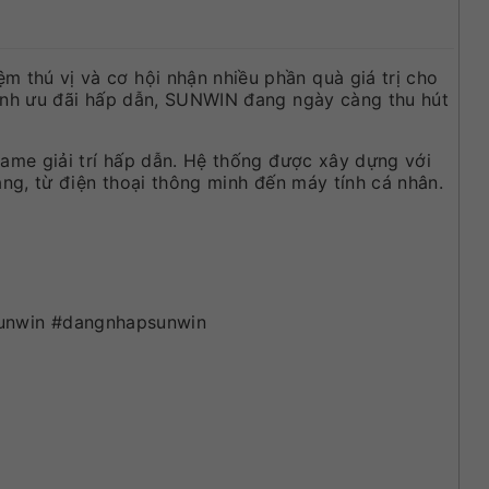
 thú vị và cơ hội nhận nhiều phần quà giá trị cho
trình ưu đãi hấp dẫn, SUNWIN đang ngày càng thu hút
game giải trí hấp dẫn. Hệ thống được xây dựng với
tảng, từ điện thoại thông minh đến máy tính cá nhân.
sunwin #dangnhapsunwin