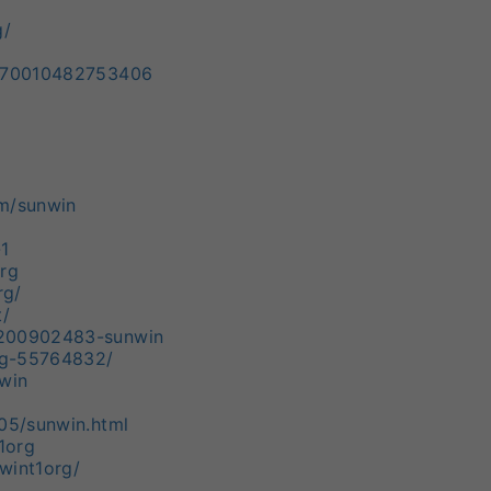
g/
7570010482753406
m/sunwin
-1
rg
rg/
t/
/200902483-sunwin
org-55764832/
win
05/sunwin.html
1org
nwint1org/