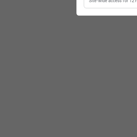
Site-wide access for 12 