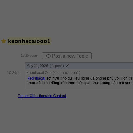
keonhacaiooo1
Post a new Topic
1
/ 20 posts
May 11, 2026
( 1 post )
10:29pm
Keonhacai Ooo (keonhacaiooo1)
keonhacai
 sở hữu kho dữ liệu bóng đá phong phú với lịch thi
theo dõi biến động kèo theo thời gian thực cùng các bài soi
Report Objectionable Content