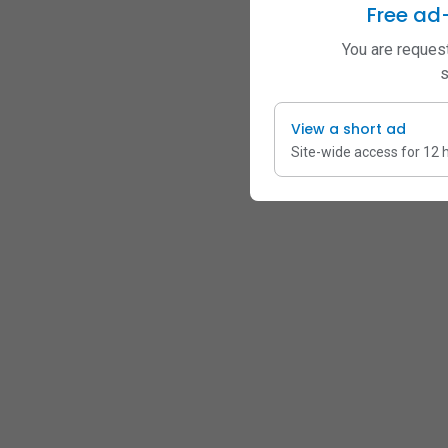
Free ad
You are request
s
View a short ad
Site-wide access for 12 