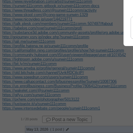
https://www.reverbnation.com/artist/sunwin111comm
https://sunwin111comm.gitbook.io/sunwin111comm-docs
https://www.threadless.com/@sunwin111comm/activity
https://www.skool.com/@cong-game-sunwin-1329
https://www.nicovideo.jp/user/144219771
https://talk.plesk.com/members/sunwin111comm.507497/#about
https://tabelog.com/rvwr/sunwin111comm/prof/
https://substance3d.adobe.com/community-assets/profile/org.adobe.u
http://gojourney.xsrv.jp/index.php?sunwin111comm
https://jali.me/sunwin111comm
https://profile.hatena.ne.jp/sunwin111comm/profile
https://californiafilm.ning.com/profiles/profile/show?id=sunwin111comm
https://community.hubspot.com/t5/user/viewprofilepage/user-id/1074542
https://lightroom.adobe.com/u/sunwin111comm
https://bit.ly/m/sunwin111comm
https://www.ameba.jp/profile/general/sunwin111comm/
https://old.bitchute.com/channel/UvrkRDCtlctP/
https://www.speedrun.com/users/sunwin111comm
https://www.callupcontact.com/b/businessprofile/Sunwin/10087306
https://us.enrollbusiness.com/BusinessProfile/7806412/sunwin111comm
https://wakelet.com/@sunwin111comm
https://gifyu.com/sunwin111comm
https://pxhere.com/en/photographer/5013122
https://justpaste.it/u/sunwin111comm
https://www.intensedebate.com/people/sunwin111comm1
Post a new Topic
1
/ 20 posts
May 13, 2026
( 1 post )