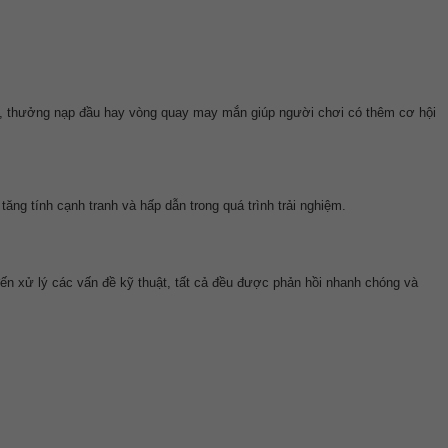
ký, thưởng nạp đầu hay vòng quay may mắn giúp người chơi có thêm cơ hội
ng tính cạnh tranh và hấp dẫn trong quá trình trải nghiệm.
ến xử lý các vấn đề kỹ thuật, tất cả đều được phản hồi nhanh chóng và