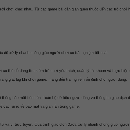
i chơi khác nhau. Từ các game bài dân gian quen thuộc đến các trò chơi hi
tốc độ xử lý nhanh chóng giúp người chơi có trải nghiệm tốt nhất.
có thể dễ dàng tìm kiếm trò chơi yêu thích, quản lý tài khoản và thực hiện g
trạng giật lag khi chơi game, mang đến trải nghiệm ổn định cho người dùng.
 thống bảo mật tiên tiến. Toàn bộ dữ liệu người dùng và thông tin giao dịc
các rủi ro về bảo mật và gian lận trong game.
ử và ví trực tuyến. Quá trình giao dịch được xử lý nhanh chóng giúp người c