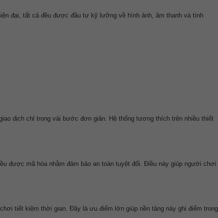
ện đại, tất cả đều được đầu tư kỹ lưỡng về hình ảnh, âm thanh và tính
iao dịch chỉ trong vài bước đơn giản. Hệ thống tương thích trên nhiều thiết
h đều được mã hóa nhằm đảm bảo an toàn tuyệt đối. Điều này giúp người chơi
hơi tiết kiệm thời gian. Đây là ưu điểm lớn giúp nền tảng này ghi điểm trong