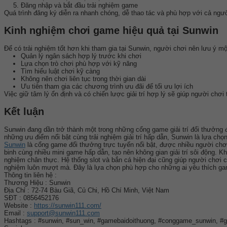
Đăng nhập và bắt đầu trải nghiệm game
Quá trình đăng ký diễn ra nhanh chóng, dễ thao tác và phù hợp với cả ngư
Kinh nghiệm chơi game hiệu quả tại Sunwin
Để có trải nghiệm tốt hơn khi tham gia tại Sunwin, người chơi nên lưu ý m
Quản lý ngân sách hợp lý trước khi chơi
Lựa chọn trò chơi phù hợp với kỹ năng
Tìm hiểu luật chơi kỹ càng
Không nên chơi liên tục trong thời gian dài
Ưu tiên tham gia các chương trình ưu đãi để tối ưu lợi ích
Việc giữ tâm lý ổn định và có chiến lược giải trí hợp lý sẽ giúp người chơi
Kết luận
Sunwin đang dần trở thành một trong những cổng game giải trí đổi thưởng
những ưu điểm nổi bật cùng trải nghiệm giải trí hấp dẫn, Sunwin là lựa ch
Sunwin
là cổng game đổi thưởng trực tuyến nổi bật, được nhiều người chơi
binh cùng nhiều mini game hấp dẫn, tạo nên không gian giải trí sôi động. Kh
nghiệm chân thực. Hệ thống slot và bắn cá hiện đại cũng giúp người chơi có 
nghiệm luôn mượt mà. Đây là lựa chọn phù hợp cho những ai yêu thích ga
Thông tin liên hệ :
Thương Hiệu : Sunwin
Địa Chỉ : 72-74 Bàu Giã, Củ Chi, Hồ Chí Minh, Việt Nam
SĐT : 0856452176
Website :
https://sunwin111.com/
Email :
support@sunwin111.com
Hashtags : #sunwin, #sun_win, #gamebaidoithuong, #conggame_sunwin, #g