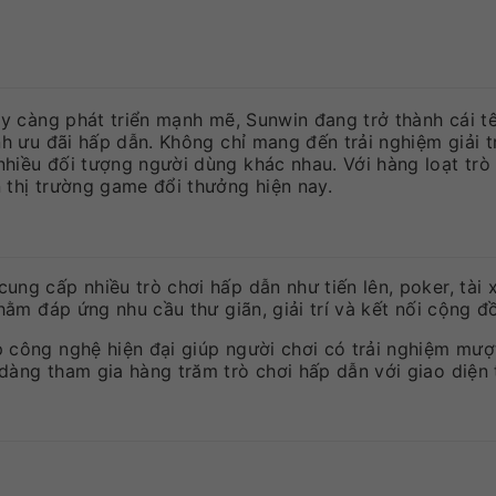
ày càng phát triển mạnh mẽ, Sunwin đang trở thành cái t
ình ưu đãi hấp dẫn. Không chỉ mang đến trải nghiệm giải 
hiều đối tượng người dùng khác nhau. Với hàng loạt trò
 thị trường game đổi thưởng hiện nay.
ng cấp nhiều trò chơi hấp dẫn như tiến lên, poker, tài x
nhằm đáp ứng nhu cầu thư giãn, giải trí và kết nối cộng 
 công nghệ hiện đại giúp người chơi có trải nghiệm mượt 
dàng tham gia hàng trăm trò chơi hấp dẫn với giao diện 