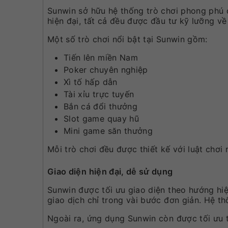
Sunwin sở hữu hệ thống trò chơi phong phú 
hiện đại, tất cả đều được đầu tư kỹ lưỡng về
Một số trò chơi nổi bật tại Sunwin gồm:
Tiến lên miền Nam
Poker chuyên nghiệp
Xì tố hấp dẫn
Tài xỉu trực tuyến
Bắn cá đổi thưởng
Slot game quay hũ
Mini game săn thưởng
Mỗi trò chơi đều được thiết kế với luật chơi
Giao diện hiện đại, dễ sử dụng
Sunwin được tối ưu giao diện theo hướng hiện
giao dịch chỉ trong vài bước đơn giản. Hệ thố
Ngoài ra, ứng dụng Sunwin còn được tối ưu t