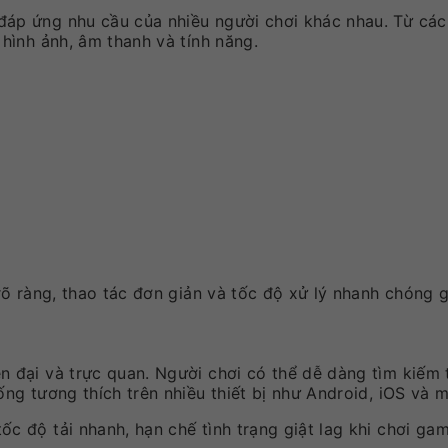
đáp ứng nhu cầu của nhiều người chơi khác nhau. Từ các
 hình ảnh, âm thanh và tính năng.
 rõ ràng, thao tác đơn giản và tốc độ xử lý nhanh chóng g
 đại và trực quan. Người chơi có thể dễ dàng tìm kiếm tr
ng tương thích trên nhiều thiết bị như Android, iOS và má
ốc độ tải nhanh, hạn chế tình trạng giật lag khi chơi g