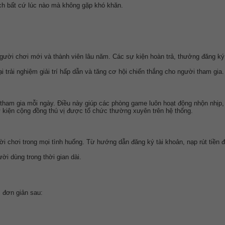
ịch bất cứ lúc nào mà không gặp khó khăn.
người chơi mới và thành viên lâu năm. Các sự kiện hoàn trả, thưởng đăng 
i trải nghiệm giải trí hấp dẫn và tăng cơ hội chiến thắng cho người tham gia.
am gia mỗi ngày. Điều này giúp các phòng game luôn hoạt động nhộn nhịp, tă
ự kiện cộng đồng thú vị được tổ chức thường xuyên trên hệ thống.
chơi trong mọi tình huống. Từ hướng dẫn đăng ký tài khoản, nạp rút tiền đ
ời dùng trong thời gian dài.
c đơn giản sau: