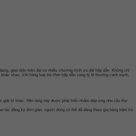
dạng, giao diện hiện đại và nhiều chương trình ưu đãi hấp dẫn. Không chỉ
khác nhau. Với hàng loạt trò chơi hấp dẫn cùng tỷ lệ thưởng cạnh tranh,
ức giải trí khác. Nền tảng này được phát triển nhằm đáp ứng nhu cầu thư
ao tác đăng ký đơn giản, người dùng có thể dễ dàng tham gia hàng trăm trò