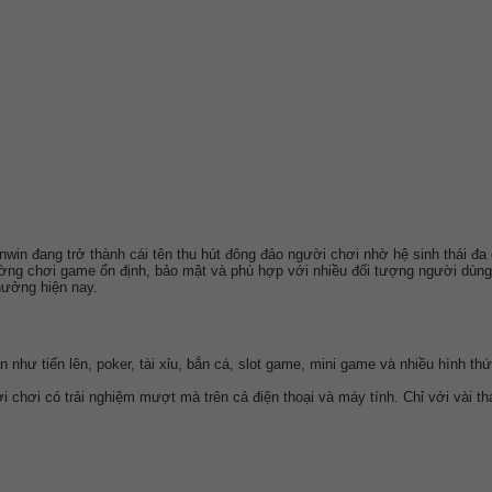
nwin đang trở thành cái tên thu hút đông đảo người chơi nhờ hệ sinh thái đa 
ường chơi game ổn định, bảo mật và phù hợp với nhiều đối tượng người dùng 
hưởng hiện nay.
như tiến lên, poker, tài xỉu, bắn cá, slot game, mini game và nhiều hình th
 chơi có trải nghiệm mượt mà trên cả điện thoại và máy tính. Chỉ với vài th