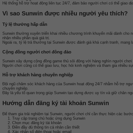
Hệ thống hỗ trợ hoạt động liên tục 24/7, đảm bảo người chơi có thể giao d
Vì sao Sunwin được nhiều người yêu thích?
Tỷ lệ thưởng hấp dẫn
Sunwin thường xuyên triển khai nhiều chương trình khuyến mãi dành cho 
nhận nhiều phần quà giá trị.
Ngoài ra, tỷ lệ trả thưởng tại Sunwin được đánh giá khá cạnh tranh, mang lạ
Cộng đồng người chơi đông đảo
Sunwin xây dựng cộng đồng game thủ sôi động với hàng nghìn người chơi th
Người chơi cũng có thể giao lưu, học hỏi kinh nghiệm và tham gia nhiều s
Hỗ trợ khách hàng chuyên nghiệp
Đội ngũ chăm sóc khách hàng của Sunwin hoạt động 24/7 nhằm hỗ trợ người 
chuyên nghiệp.
Đây là yếu tố quan trọng giúp Sunwin tạo dựng được uy tín và giữ chân ngư
Hướng dẫn đăng ký tài khoản Sunwin
Để tham gia trải nghiệm tại Sunwin, người chơi chỉ cần thực hiện các bướ
Truy cập trang chủ hoặc ứng dụng Sunwin
Chọn mục đăng ký tài khoản
Điền đầy đủ thông tin cá nhân cần thiết
Xác nhận số điện thoại hoặc email