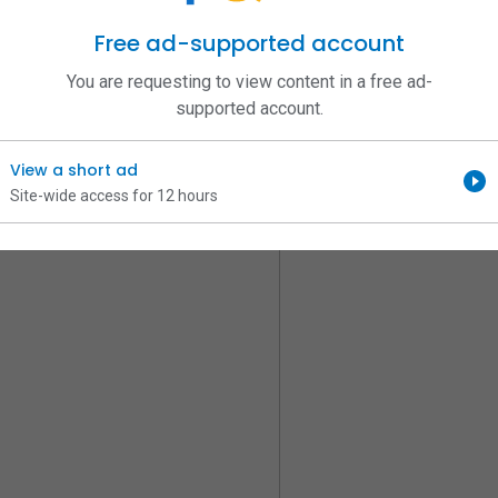
Free ad-supported account
You are requesting to view content in a free ad-
্যাদা প্রদানের জন্য ডিজাইন করা হয়েছে। আপনি যত বেশি 
 বাড়বে।
supported account.
 সুবিধা এবং জন্মদিনে বিশেষ উপহার লাভ করেন। এছাড়াও, 
ার নেই। আপনার প্রতিটি বাজি এখানে পয়েন্টে রূপান্তরিত 
View a short ad
নি যদি একটি বিশ্বস্ত প্ল্যাটফর্মে আপনার অবসর সময় 
উন্নত প্রযুক্তির সাথে অনলাইন বিনোদনের এক নতুন 
Site-wide access for 12 hours
22slots #bdt222taka #bdt222bkash 