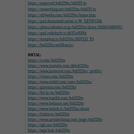
https://paper.wf/bdt222to/bdt222-to
https://zenwriting.net/bdt222to/bdt222-to
https://all4webs.com/bdt222to/home.htm
https://pad.darmstadt.social/s/W_TjEYWUHk
https://plaza.rakuten.co.jp/bdt222to/diary/202605180000/
https://pad.codefor.fr/s/zkYUefGf9A
https://scrapbox.io/bdt222to/BDT222_TO
https://bdt222to.webflow.io/
SOCIAL:
https://x.com/bdt222to
https://www.youtube.com/@bdt222to
https://www.pinterest.com/bdt222to/_profile/
https://vimeo.com/bdt222to
https://www.reddit.com/user/bdt222to/
https://gravatar.com/bdt222to
https://bit.ly/m/bdt222to
https://www.tumblr.com/bdt222to
https://www.behance.net/bdt222to
https://www.twitch.tv/bdt222to/about
https://linktr.ee/bdt222to
https://www.qrcodechimp.com/page/bdt222to
https://igli.me/bdt222to
https://jaga.link/bdt222to