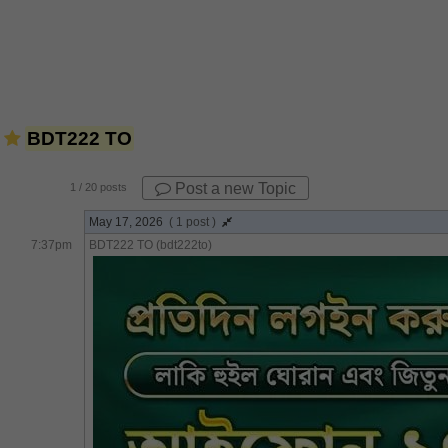
BDT222 TO
Post a new Topic
1
/ 20 posts
May 17, 2026
( 1 post )
7:37pm
BDT222 TO (bdt222to)