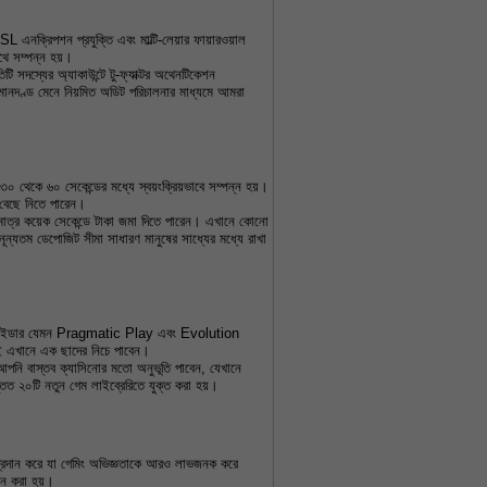
SL এনক্রিপশন প্রযুক্তি এবং মাল্টি-লেয়ার ফায়ারওয়াল 
থে সম্পন্ন হয়।
টি সদস্যের অ্যাকাউন্টে টু-ফ্যাক্টর অথেনটিকেশন 
মানদণ্ড মেনে নিয়মিত অডিট পরিচালনার মাধ্যমে আমরা 
৩০ থেকে ৬০ সেকেন্ডের মধ্যে স্বয়ংক্রিয়ভাবে সম্পন্ন হয়। 
ম বেছে নিতে পারেন।
াত্র কয়েক সেকেন্ডে টাকা জমা দিতে পারেন। এখানে কোনো 
। নূন্যতম ডেপোজিট সীমা সাধারণ মানুষের সাধ্যের মধ্যে রাখা 
 প্রোভাইডার যেমন Pragmatic Play এবং Evolution 
ই এখানে এক ছাদের নিচে পাবেন।
আপনি বাস্তব ক্যাসিনোর মতো অনুভূতি পাবেন, যেখানে 
্তত ২০টি নতুন গেম লাইব্রেরিতে যুক্ত করা হয়।
প্রদান করে যা গেমিং অভিজ্ঞতাকে আরও লাভজনক করে 
জন করা হয়।