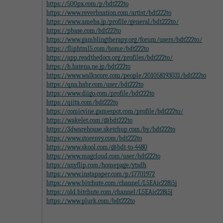
https://500px.com/p/bdt222to
https://www.reverbnation.com/artist/bdt222to
https://www.ameba.jp/profile/general/bdt222to/
https://pbase.com/bdt222to
https://www.gamblingtherapy.org/forum/users/bdt222to/
https://fliphtml5.com/home/bdt222to
https://app.readthedocs.org/profiles/bdt222to/
https://b.hatena.ne.jp/bdt222to
https://www.walkscore.com/people/201058193031/bdt222to
https://qna.habr.com/user/bdt222to
https://www.diigo.com/profile/bdt222to
https://qiita.com/bdt222to
https://comicvine.gamespot.com/profile/bdt222to/
https://wakelet.com/@bdt222to
https://3dwarehouse.sketchup.com/by/bdt222to
https://www.storenvy.com/bdt222to
https://www.skool.com/@bdt-to-4480
https://www.magcloud.com/user/bdt222to
https://anyflip.com/homepage/ytsdh
https://www.instapaper.com/p/17701972
https://www.bitchute.com/channel/L5EAic228i5j
https://old.bitchute.com/channel/L5EAic228i5j
https://www.plurk.com/bdt222to