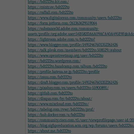
https://bdt222to.kit.com/
https://cointr.ee/bdt222to
https://raffall.com/bdt222to
https://www.digitalocean.com/community/users/bdt222to
https://form.jotform.com/261363629559064
https://substance3d.adobe.com/community-
assets/profile/org.adobe.user:54B582DA6A09ACA40A495E9F@Ad
https://lightroom.adobe.com/u/bdt222to?
https://www.blogger.com/profile/14952467601352261426
https://talk.plesk.com/members/bdt222to.508529/#about
https://www.openstreetmap.org/user/bdt222to
https://bdt222to.wordpress.com/
https://bdt222to.bandcamp.com/album/bdt222to
https://profile.hatena.ne.jp/bdt222to/profile
https://issuu.com/bdt222to
https://draft.blogger.com/profile/14952467601352261426
https://pixabay.com/es/users/bdt222to-55900891/
https://gitlab.com/bdt222to
https://disqus.com/by/bdt222to/about/
https://www.mixcloud.com/bdt222to/
https://tabelog.com/rvwr/bdt222to/prof/
https://hub.docker.com/u/bdt222to
https://community.cisco.com/t5/user/viewprofilepage/user-id/2
https://blog.sighpceducation.acm.org/wp/forums/users/bdt222to
https://about.me/bdt222to