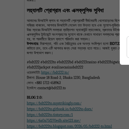
জরুরি।
লয়্যালটি প্রোগ্রাম এবং এক্সক্লুসিভ সুবিধা
আমাদের ভিআইপি ক্লাব বা লয়্যালটি প্রোগ্রামটি দীর্ঘমেয়াদী খেলোয়াড়দের বিশেষ মর
সক্রিয় থাকবেন, আপনার ভিআইপি লেভেল তত উন্নত হবে এবং সুযোগ-সুবিধার পরিমাণ
উচ্চ স্তরের ভিআইপি সদস্যরা ব্যক্তিগত অ্যাকাউন্ট ম্যানেজার, দ্রুততর উইথড্রয়াল
এক্সক্লুসিভ টুর্নামেন্টে অংশগ্রহণের সুযোগ থাকে যেখানে সাধারণ সদস্যদের প্রবেশাধিক
হয়, যা পরবর্তীতে রিয়েল ক্যাশে পরিবর্তন করা সম্ভব।
উপসংহার:
 নিরাপত্তা, গতি এবং বৈচিত্র্যের এক অনন্য সংমিশ্রণ হলো 
BDT222
। আপ
কাটাতে চান, তবে এটি আপনার জন্য সেরা গন্তব্য হতে পারে। আজই যুক্ত হোন এবং 
জগত উপভোগ করুন।
#bdt222 #bdt222to #bdt222bd #bdt222casino #bdt222bigwin #bdt2
#bdt222jackpot #onlinecasinobdt222
ওয়েবসাইট: 
https://bdt222.to/
ঠিকানা: House 18 Road-3, Dhaka 1230, Bangladesh
ফোন: +880 1712-458963
ইমেইল: contact@bdt222.to
BLOG 2.0:
https://bdt222to.mystrikingly.com/
https://bdt222to.gitbook.io/bdt222to-docs/
https://bdt222to.tistory.com/1
https://6a0a75f270edb.site123.me/
https://bdt222to.blogspot.com/2026/05/bdt222-to.html