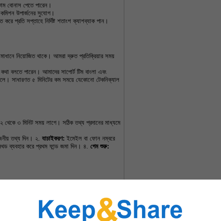
লকাম বোনাস পেতে পারেন।
য় কমিশন উপার্জনের সুযোগ।
ি করে প্রতি সপ্তাহে নির্দিষ্ট শতাংশ ক্যাশব্যাক পান।
ধানে নিয়োজিত থাকে। আমরা দ্রুত প্রতিক্রিয়ার সময় 
 কথা বলতে পারেন। আমাদের সাপোর্ট টিম বাংলা এবং 
 তোলে। সাধারণত ৫ মিনিটের কম সময়ে যেকোনো টেকনিক্যাল 
চ ২ থেকে ৩ মিনিট সময় লাগে। সঠিক তথ্য প্রদানের মাধ্যমে 
জনীয় তথ্য দিন। ২. 
যাচাইকরণ:
 ইমেইল বা ফোন নম্বরে 
মেথড ব্যবহার করে প্রথম ফান্ড জমা দিন। ৪. 
গেম শুরু:
োয়াড়দের বাজেট নিয়ন্ত্রণের পরামর্শ দিই। গেমিং হওয়া 
বে বুঝে নেওয়া প্রয়োজন। আমরা সদস্যদের জন্য সেলফ-
ক স্বাস্থ্য সুরক্ষায় নিয়মিত বিরতি নেওয়া অত্যন্ত 