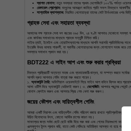
স্বাগত বোনাস:
 নতুন সদস্যরা তাদের প্রথম ডেপোজিটে ১০০% পর্যন্ত ওয়ে
রেফারেল প্রোগ্রাম:
 বন্ধুদের আমন্ত্রণ জানিয়ে প্রতি সফল নিবন্ধনে আকর্ষণী
সাপ্তাহিক ক্যাশব্যাক:
 নিয়মিত খেলোয়াড়রা তাদের মোট টার্নওভারের ওপর ভিত্ত
গ্রাহক সেবা এবং সহায়তা ব্যবস্থা
আমাদের দক্ষ গ্রাহক সেবা দল বছরের ৩৬৫ দিন, ২৪ ঘণ্টা আপনার যেকোনো সমস্যা সমা
এবং কার্যকর সমাধানের মাধ্যমে গ্রাহক সন্তুষ্টি নিশ্চিত করি।
লাইভ চ্যাট, ইমেইল এবং হোয়াটসঅ্যাপের মাধ্যমে আপনি সরাসরি প্রতিনিধিদের সাথে
ইংরেজি উভয় ভাষায় পারদর্শী, যা স্থানীয় খেলোয়াড়দের জন্য যোগাযোগ সহজ করে
সমস্যার সমাধান প্রদান করা হয়।
BDT222 এ সাইন আপ এবং শুরু করার প্রক্রিয়া
নিবন্ধন প্রক্রিয়াটি অত্যন্ত সহজ এবং ব্যবহারকারী-বান্ধব, যা সম্পন্ন করতে সর্বোচ্
আপনি দ্রুত আপনার গেমিং যাত্রা শুরু করতে পারেন।
১. 
অ্যাকাউন্ট তৈরি:
 অফিশিয়াল ওয়েবসাইটে গিয়ে সাইন আপ বাটনে ক্লিক করে প্রয়ো
আসা ওটিপি দিয়ে অ্যাকাউন্ট ভেরিফাই করুন। ৩. 
ডেপোজিট:
 আপনার পছন্দের পেমেন্ট 
বোনাস ক্লেইম করুন এবং আপনার প্রিয় গেম খেলা শুরু করুন।
জয়ের কৌশল এবং দায়িত্বশীল গেমিং
আমরা একটি নিরাপদ এবং দায়িত্বশীল গেমিং পরিবেশ বজায় রাখতে প্রতিশ্রুতিবদ্ধ এবং খেল
উচিত বিনোদনের উৎস, কোনো আর্থিক চাপের কারণ নয়।
সাফল্যের জন্য সর্বদা ছোট ছোট বাজি দিয়ে শুরু করা এবং গেমের নিয়মগুলো ভালোভা
এক্সক্লুশন টুলস প্রদান করি, যাতে কেউ গেমিংয়ে অতিরিক্ত আসক্ত না হয়ে পড়েন। মানসি