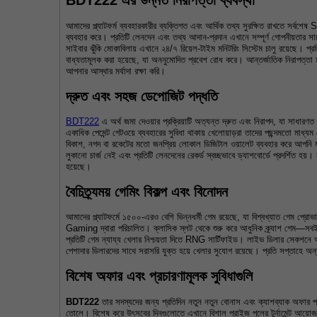
BDT222 এর উন্নত নিরাপত্তা ব্যবস্থা
আমাদের প্ল্যাটফর্ম ব্যবহারকারীর ব্যক্তিগত এবং আর্থিক তথ্য সুরক্ষিত রাখতে সর্বশেষ S
ব্যবহার করে। প্রতিটি লেনদেন এবং তথ্য আদান-প্রদান এখানে সম্পূর্ণ গোপনীয়তার সা
সাইবার ঝুঁকি মোকাবিলায় এখানে ২৪/৭ রিয়েল-টাইম মনিটরিং সিস্টেম চালু রয়েছে। প্রতি
বাধ্যতামূলক করা হয়েছে, যা অননুমোদিত প্রবেশ রোধ করে। আন্তর্জাতিক নিরাপত্তা 
আপনার আস্থার মর্যাদা রক্ষা করি।
দ্রুত এবং সহজ ডেপোজিট পদ্ধতি
BDT222
 এ অর্থ জমা দেওয়ার প্রক্রিয়াটি অত্যন্ত দ্রুত এবং নিরাপদ, যা সাধারণত 
একাধিক পেমেন্ট গেটওয়ে ব্যবহারের সুবিধা থাকায় খেলোয়াড়রা তাদের পছন্দমতো মাধ্য
বিকাশ, নগদ বা রকেটের মতো জনপ্রিয় লোকাল ডিজিটাল ওয়ালেট ব্যবহার করে আপনি ম
লুকানো চার্জ নেই এবং প্রতিটি লেনদেনের রেকর্ড স্বচ্ছভাবে ড্যাশবোর্ডে প্রদর্শিত হয়
হয়েছে।
বৈচিত্র্যময় গেমিং বিকল্প এবং বিনোদন
আমাদের প্ল্যাটফর্মে ১৫০০-এরও বেশি ভিন্নধর্মী গেম রয়েছে, যা বিশ্বখ্যাত গেম
Gaming দ্বারা পরিচালিত। ক্লাসিক স্লট থেকে শুরু করে আধুনিক ক্র্যাশ গেম—সব
প্রতিটি গেম ন্যায্য খেলার নিশ্চয়তা দিতে RNG সার্টিফাইড। লাইভ ডিলার সেকশনে 
পেশাদার ডিলারদের সাথে সরাসরি যুক্ত হয়ে খেলার সুযোগ রয়েছে। প্রতি সপ্তাহে অন
বিশেষ অফার এবং প্রচারণামূলক সুবিধাগুলি
BDT222
 তার সদস্যদের জন্য প্রতিদিন নতুন নতুন বোনাস এবং ক্যাশব্যাক অফার 
তোলে। বিশেষ করে উৎসবের দিনগুলোতে এখানে বিশাল প্রাইজ পুলের টুর্নামেন্ট আয়ো