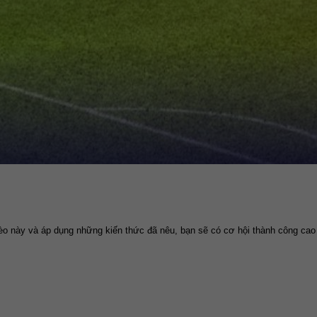
kèo này và áp dụng những kiến thức đã nêu, bạn sẽ có cơ hội thành công cao 