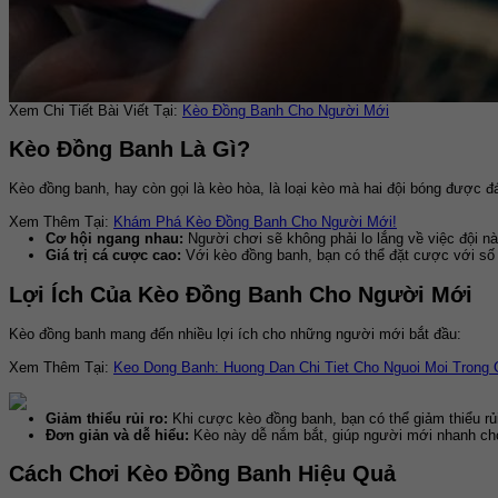
Xem Chi Tiết Bài Viết Tại:
Kèo Đồng Banh Cho Người Mới
Kèo Đồng Banh Là Gì?
Kèo đồng banh, hay còn gọi là kèo hòa, là loại kèo mà hai đội bóng được
Xem Thêm Tại:
Khám Phá Kèo Đồng Banh Cho Người Mới!
Cơ hội ngang nhau:
Người chơi sẽ không phải lo lắng về việc đội n
Giá trị cá cược cao:
Với kèo đồng banh, bạn có thể đặt cược với số
Lợi Ích Của Kèo Đồng Banh Cho Người Mới
Kèo đồng banh mang đến nhiều lợi ích cho những người mới bắt đầu:
Xem Thêm Tại:
Keo Dong Banh: Huong Dan Chi Tiet Cho Nguoi Moi Trong 
Giảm thiểu rủi ro:
Khi cược kèo đồng banh, bạn có thể giảm thiểu rủi 
Đơn giản và dễ hiểu:
Kèo này dễ nắm bắt, giúp người mới nhanh chó
Cách Chơi Kèo Đồng Banh Hiệu Quả