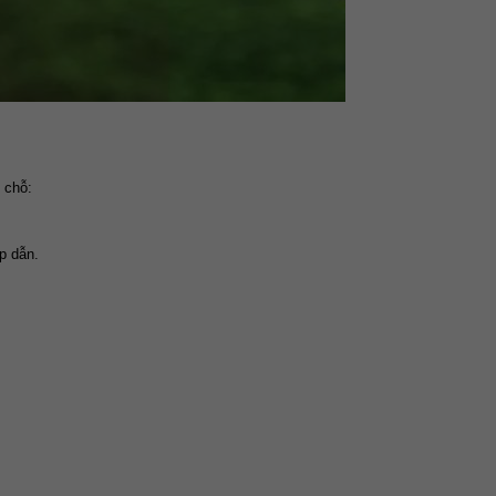
 chỗ:
p dẫn.