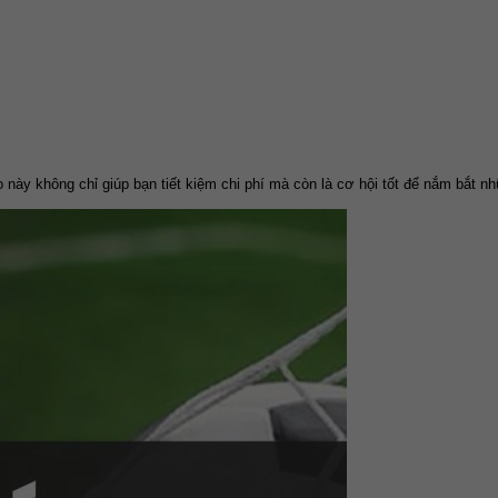
o này không chỉ giúp bạn tiết kiệm chi phí mà còn là cơ hội tốt để nắm bắt 