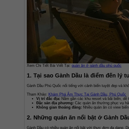
Xem Chi Tiết Bài Viết Tại: 
quán ăn ở gành dầu phú quốc
1. Tại sao Gành Dầu là điểm đến lý 
Gành Dầu Phú Quốc nổi tiếng với cảnh biển tuyệt đẹp và kh
Tham Khảo: 
Khám Phá Ẩm Thực Tại Gành Dầu, Phú Quốc
Vị trí đắc địa:
Nằm gần các khu resort và bãi biển, dễ 
Đặc sản địa phương:
Các quán ăn thường phục vụ hải
Không gian thoáng đãng:
Nhiều quán ăn có view biển
2. Những quán ăn nổi bật ở Gành D
Gành Dầu có nhiều quán ăn nổi bật với thực đơn đa dạng. D