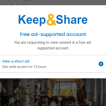
i Gành Dầu Phú Quốc
Free ad-supported account
You are requesting to view content in a free ad-
supported account.
View a short ad
Site-wide access for 12 hours