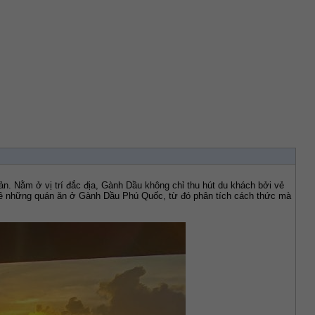
. Nằm ở vị trí đắc địa, Gành Dầu không chỉ thu hút du khách bởi vẻ 
u về những quán ăn ở Gành Dầu Phú Quốc, từ đó phân tích cách thức mà 