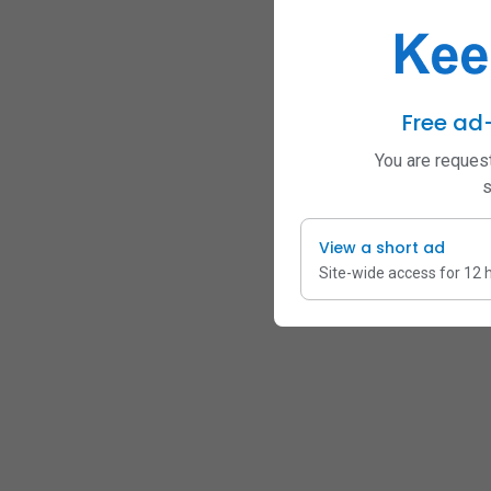
Free ad
You are request
s
View a short ad
Site-wide access for 12 