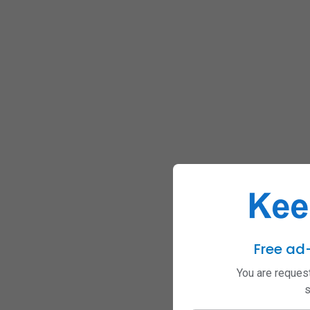
Free ad
You are request
s