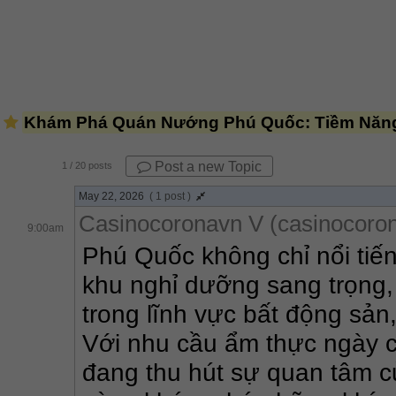
Khám Phá Quán Nướng Phú Quốc: Tiềm Năng
Post a new Topic
1
/ 20 posts
May 22, 2026
( 1 post )
Casinocoronavn V (casinocoro
9:00am
Phú Quốc không chỉ nổi tiến
khu nghỉ dưỡng sang trọng,
trong lĩnh vực bất động sản
Với nhu cầu ẩm thực ngày c
đang thu hút sự quan tâm c