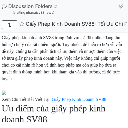
Discussion Folders
(visiting nhacaisv88news)
Giấy Phép Kinh Doanh SV88: Tối Ưu Chi P
Giấy phép kinh doanh SV88 trong lĩnh vực cá độ online đang thu
hút sự chú ý của rất nhiều người. Tuy nhiên, để hiểu rõ hơn về vấn
đề này, chúng ta cần phân tích cả ưu điểm và nhược điểm của việc
sở hữu giấy phép kinh doanh này. Việc này không chỉ giúp người
chơi có cái nhìn rõ hơn về tính hợp pháp mà còn giúp họ đưa ra
quyết định thông minh hơn khi tham gia vào thị trường cá độ trực
tuyến.
Xem Chi Tiết Bài Viết Tại:
Giấy Phép Kinh Doanh SV88
Ưu điểm của giấy phép kinh
doanh SV88