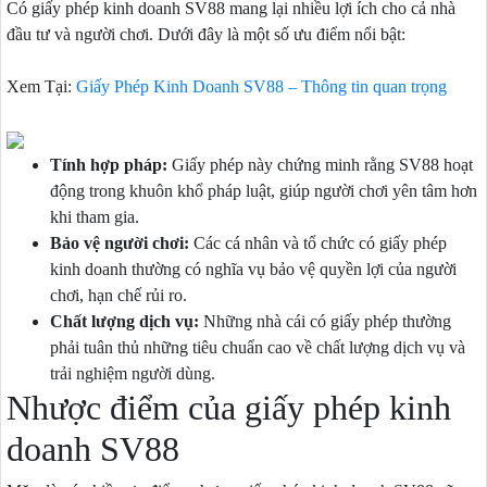
Có giấy phép kinh doanh SV88 mang lại nhiều lợi ích cho cả nhà
đầu tư và người chơi. Dưới đây là một số ưu điểm nổi bật:
Xem Tại:
Giấy Phép Kinh Doanh SV88 – Thông tin quan trọng
Tính hợp pháp:
Giấy phép này chứng minh rằng SV88 hoạt
động trong khuôn khổ pháp luật, giúp người chơi yên tâm hơn
khi tham gia.
Bảo vệ người chơi:
Các cá nhân và tổ chức có giấy phép
kinh doanh thường có nghĩa vụ bảo vệ quyền lợi của người
chơi, hạn chế rủi ro.
Chất lượng dịch vụ:
Những nhà cái có giấy phép thường
phải tuân thủ những tiêu chuẩn cao về chất lượng dịch vụ và
trải nghiệm người dùng.
Nhược điểm của giấy phép kinh
doanh SV88