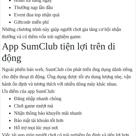
Hoàn trả hàng ngày
Thưởng nạp lần đầu
Event đua top nhận quà
Giftcode miễn phí
Những chương trình này giúp người chơi gia tăng cơ hội nhận
thưởng và có thêm vốn trải nghiệm game.
App SumClub tiện lợi trên di
động
Ngoài phiên bản web, SumClub còn phát triển ứng dụng dành riêng
cho điện thoại di động. Ứng dụng được tối ưu dung lượng nhẹ, vận
hành ổn định và tương thích với nhiều dòng máy khác nhau.
Ưu điểm của app SumClub:
Đăng nhập nhanh chóng
Chơi game mượt mà
Nhận thông báo khuyến mãi nhanh
Bảo mật tài khoản tốt hơn
Hỗ trợ mọi lúc mọi nơi
Việc tải app giúp người chơi có trải nghiệm ổn định và tiện lợi hơn