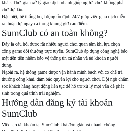
khác. Thời gian xử lý giao dịch nhanh giúp người chơi không phải
chờ đợi lâu.
Đặc biệt, hệ thống hoạt động ổn định 24/7 giúp việc giao dịch diễn
ra thuận lợi ngay cả trong khung giờ cao điểm.
SumClub có an toàn không?
Đây là câu hỏi được rất nhiều người chơi quan tâm khi lựa chọn
cổng game đổi thưởng trực tuyến. SumClub áp dụng công nghệ bảo
mật tiên tiến nhằm bảo vệ thông tin cá nhân và tài khoản người
dùng.
Ngoài ra, hệ thống game được vận hành minh bạch với cơ chế trả
thưởng công khai, đảm bảo quyền lợi cho người chơi. Đội ngũ chăm
sóc khách hàng hoạt động liên tục để hỗ trợ xử lý mọi vấn đề phát
sinh trong quá trình trải nghiệm.
Hướng dẫn đăng ký tài khoản
SumClub
Việc tạo tài khoản tại SumClub khá đơn giản và nhanh chóng.