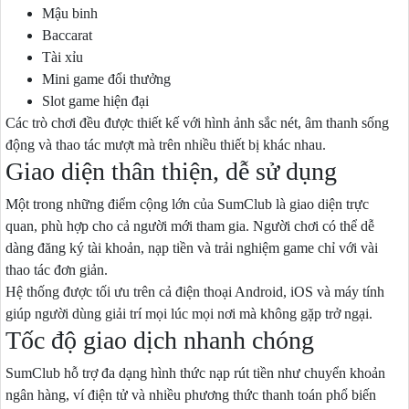
Mậu binh
Baccarat
Tài xỉu
Mini game đổi thưởng
Slot game hiện đại
Các trò chơi đều được thiết kế với hình ảnh sắc nét, âm thanh sống
động và thao tác mượt mà trên nhiều thiết bị khác nhau.
Giao diện thân thiện, dễ sử dụng
Một trong những điểm cộng lớn của SumClub là giao diện trực
quan, phù hợp cho cả người mới tham gia. Người chơi có thể dễ
dàng đăng ký tài khoản, nạp tiền và trải nghiệm game chỉ với vài
thao tác đơn giản.
Hệ thống được tối ưu trên cả điện thoại Android, iOS và máy tính
giúp người dùng giải trí mọi lúc mọi nơi mà không gặp trở ngại.
Tốc độ giao dịch nhanh chóng
SumClub hỗ trợ đa dạng hình thức nạp rút tiền như chuyển khoản
ngân hàng, ví điện tử và nhiều phương thức thanh toán phổ biến