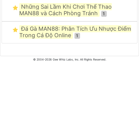
Những Sai Lầm Khi Chơi Thể Thao
MAN88 và Cách Phòng Tránh
1
Đá Gà MAN88: Phân Tích Ưu Nhược Điểm
Trong Cá Độ Online
1
© 2004-2026 Gee Whiz Labs, Inc. All Rights Reserved.