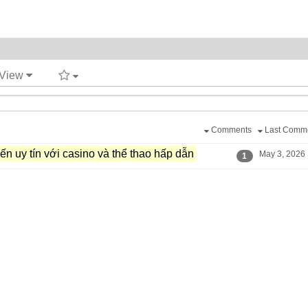
 View
Comments
Last Comm
ến uy tín với casino và thể thao hấp dẫn
May 3, 2026
1