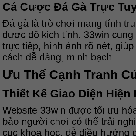
Cá Cược Đá Gà Trực Tu
Đá gà là trò chơi mang tính t
được độ kịch tính. 33win cung 
trực tiếp, hình ảnh rõ nét, giú
cách dễ dàng, minh bạch.
Ưu Thế Cạnh Tranh Củ
Thiết Kế Giao Diện Hiện 
Website 33win được tối ưu hóa
bảo người chơi có thể trải ng
cục khoa học, dễ điều hướng 