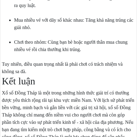
ra quy luật.
Mua nhiều vé với dãy số khác nhau
: Tăng khả năng trúng các
giải nhỏ.
Chơi theo nhóm
: Cùng bạn bè hoặc người thân mua chung
nhiều vé rồi chia thưởng khi trúng.
Tuy nhiên, điều quan trọng nhất là phải chơi có trách nhiệm và
không sa đà.
Kết luận
Xổ số Đồng Tháp là một trong những hình thức giải trí có thưởng
được yêu thích rộng rãi tại khu vực miền Nam. Với lịch sử phát triển
bền vững, minh bạch và gắn liền với các giá trị xã hội, xổ số Đồng
Tháp không chỉ mang đến niềm vui cho người chơi mà còn góp
phần tích cực vào sự phát triển kinh tế - xã hội của địa phương. Nếu
bạn đang tìm kiếm một trò chơi hợp pháp, công bằng và có ích cho
cộng đồng, xổ số Đồng Tháp là một lựa chọn đáng để cân nhắc.