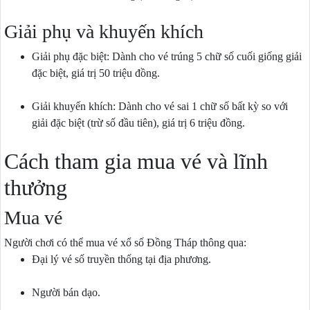
Giải phụ và khuyến khích
Giải phụ đặc biệt
: Dành cho vé trúng 5 chữ số cuối giống giải
đặc biệt, giá trị 50 triệu đồng.
Giải khuyến khích
: Dành cho vé sai 1 chữ số bất kỳ so với
giải đặc biệt (trừ số đầu tiên), giá trị 6 triệu đồng.
Cách tham gia mua vé và lĩnh
thưởng
Mua vé
Người chơi có thể mua vé xổ số Đồng Tháp thông qua:
Đại lý vé số truyền thống tại địa phương.
Người bán dạo.