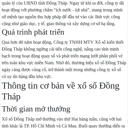
quản lý của UBND tỉnh Đồng Tháp. Ngay từ khi ra đời, công ty đã
hoạt động với phương châm “ích nước - lợi nhà”, mang trong mình
sứ mệnh tạo nguồn thu hợp pháp để đầu tư vào các lĩnh vực công
cộng như giáo dục, y tế, giao thông và xây dựng cơ sở hạ tầng.
Quá trình phát triển
Qua hơn 40 năm hoạt động, Công ty TNHH MTV Xổ số kiến thiết
Đồng Tháp không ngừng cải tiến công nghệ, nâng cao tính minh
bạch trong hoạt động quay số và phát triển mạng lưới phân phối vé
trên toàn khu vực miền Nam. Nhờ đó, thương hiệu xổ số Đồng Tháp
ngày càng được củng cố, trở thành một trong những công ty xổ số
có uy tín hàng đầu khu vực.
Thông tin cơ bản về xổ số Đồng
Tháp
Thời gian mở thưởng
Xổ số Đồng Tháp mở thưởng vào
thứ Hai hàng tuần
, cùng với hai
tỉnh khác là TP. Hồ Chí Minh và Cà Mau. Buổi quay thưởng diễn ra