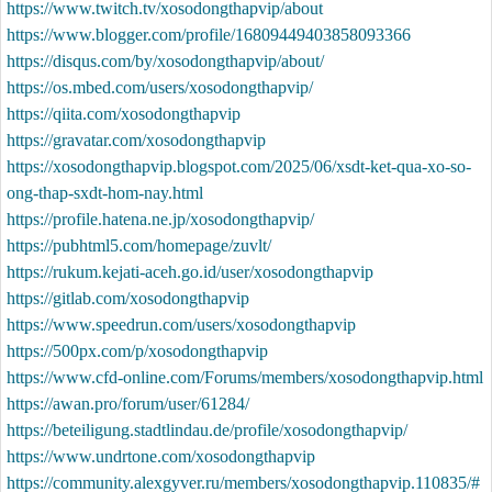
https://www.twitch.tv/xosodongthapvip/about
https://www.blogger.com/profile/16809449403858093366
https://disqus.com/by/xosodongthapvip/about/
https://os.mbed.com/users/xosodongthapvip/
https://qiita.com/xosodongthapvip
https://gravatar.com/xosodongthapvip
https://xosodongthapvip.blogspot.com/2025/06/xsdt-ket-qua-xo-so-
ong-thap-sxdt-hom-nay.html
https://profile.hatena.ne.jp/xosodongthapvip/
https://pubhtml5.com/homepage/zuvlt/
https://rukum.kejati-aceh.go.id/user/xosodongthapvip
https://gitlab.com/xosodongthapvip
https://www.speedrun.com/users/xosodongthapvip
https://500px.com/p/xosodongthapvip
https://www.cfd-online.com/Forums/members/xosodongthapvip.html
https://awan.pro/forum/user/61284/
https://beteiligung.stadtlindau.de/profile/xosodongthapvip/
https://www.undrtone.com/xosodongthapvip
https://community.alexgyver.ru/members/xosodongthapvip.110835/#