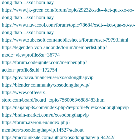
dong-thap---sxdt-hom-nay
https://www.jk-green.com/forum/topic/29232/xsdt---ket-qua-xo-so-
dong-thap---sxdt-hom-nay
https://www.navacool.com/forum/topic/78684/xsdt---ket-qua-xo-so-
dong-thap---sxdt-hom-nay
https://www.zubersoft.com/mobilesheets/forum/user-79793.html
https://legenden-von-andor.de/forum/memberlist.php?
mode=viewprofile&u=36774
https://forum.codeigniter.com/member.php?
action=profile&uid=172754
https://gov.trava.finance/user/xosodongthapvip
https://blender.community/xosodongthapvip/
https://www.coffeesix-
store.com/board/board_topic/7560063/6885483.htm
https://naijamp3s.com/index.php?a=profile&u=xosodongthapvip
https://brain-market.com/u/xosodongthapvip
https://forum.azeron.eu/index.php?
members/xosodongthapvip.14527/#about
https://microlinksite.com/author/xosodongthapvip-94242/