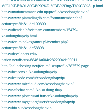
s%E1%BB%91-%C4%90%E1%BB%93ng-Th%C3%A1p.html
https://motionentrance.edu.np/profile/xosodongthapvip/
https://www.pintradingdb.com/forum/member.php?
action=profile&uid=100800
https://diendan.bftvietnam.com/members/15479-
xosodongthapvip.html
https://forum.pokexgames.pl/member.php?
action=profile&uid=58898
https://developers.edu-
nation.net/discuss/68461a604c2822004da03911
http://onlineboxing.net/jforum/user/profile/382529.page
https://beacons.ai/xosodongthapvip
https://leetcode.com/u/xosodongthapvip/
https://www.mixcloud.com/xosodongthapvip/
https://safechat.com/u/xo.so.dong.thap
https://www.plotterusati.it/user/xosodongthapvip
https://www.myget.org/users/xosodongthapvip
https://bio.site/xosodongthapvip