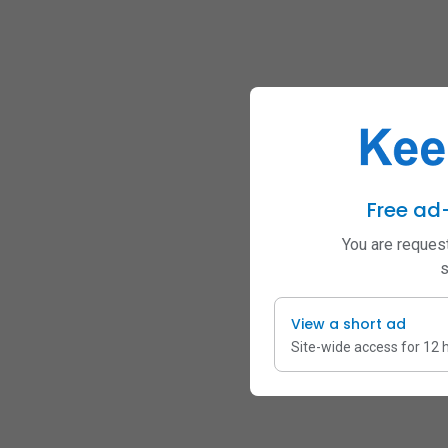
Free ad
You are request
s
View a short ad
Site-wide access for 12 