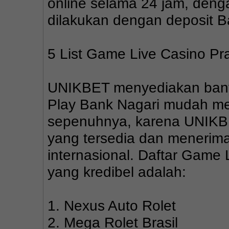
online selama 24 jam, deng
dilakukan dengan deposit Ba
5 List Game Live Casino Pr
UNIKBET menyediakan bany
Play Bank Nagari mudah men
sepenuhnya, karena UNIKBE
yang tersedia dan menerima 
internasional. Daftar Game
yang kredibel adalah:
1. Nexus Auto Rolet
2. Mega Rolet Brasil