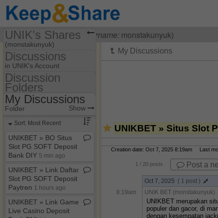
UNIK's Shares
Visiting
UNIK BET
(
username:
monstakunyuk)
(monstakunyuk)
Discussions
Share Page
in UNIK's Account
Discussion
Discussions
Folders
Discussion Folders
My Discussions
Show
Folder Set
Show
Folder
My Discussions
Sort: Most Recent
UNIKBET » Situs Slot 
UNIKBET » BO Situs
Slot PG SOFT Deposit
Creation date: Oct 7, 2025 8:19am Last modi
Bank DIY
5 min ago
Post a n
1
/ 20 posts
UNIKBET » Link Daftar
Slot PG SOFT Deposit
Oct 7, 2025
( 1 post )
Paytren
1 hours ago
8:19am
UNIK BET (monstakunyuk)
UNIKBET merupakan situs
UNIKBET » Link Game
populer dan gacor, di ma
Live Casino Deposit
dengan kesempatan jackp