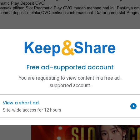
gmatic Play Deposit OVO
yak pilihan Slot Pragmatic Play OVO mudah menang hari ini. Pastinya ama
nerima deposit melalui OVO berlisensi internasional. Daftar game slot Pragm
ic Play di atas dapat diakses hanya dengan memakai 1 akun saja, dan tent
t Pragmatic Play Paling Populer
nemukan berbagai akses lengkap untuk login situs Slot Pragmatic Play OVO.
UNIKBET:
pin
Free ad-supported account
ways
You are requesting to view content in a free ad-
t & Collect
supported account.
aftar, Anda dapat bermain semua daftar slot Pragmatic Play deposit OVO di 
Provider Pragmatic Play Slot Resmi UNIKBET
-9731
7146
View a short ad
/daftar (ketik di browser tanpa spasi)
Site-wide access for 12 hours