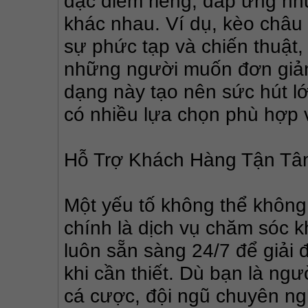
đặc điểm riêng, đáp ứng nhu
khác nhau. Ví dụ, kèo châu 
sự phức tạp và chiến thuật, t
những người muốn đơn giản 
dạng này tạo nên sức hút lớ
có nhiều lựa chọn phù hợp 
Hỗ Trợ Khách Hàng Tận T
Một yếu tố không thể không 
chính là dịch vụ chăm sóc k
luôn sẵn sàng 24/7 để giải 
khi cần thiết. Dù bạn là ngư
cá cược, đội ngũ chuyên ng