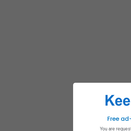
Free ad
You are request