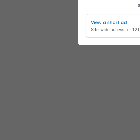
s
View a short ad
Site-wide access for 12 