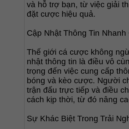
và hỗ trợ bạn, từ việc giải 
đặt cược hiệu quả.
Cập Nhật Thông Tin Nhanh
Thế giới cá cược không ngừn
nhật thông tin là điều vô cù
trọng đến việc cung cấp thôn
bóng và kèo cược. Người chơ
trận đấu trực tiếp và điều 
cách kịp thời, từ đó nâng c
Sự Khác Biệt Trong Trải N