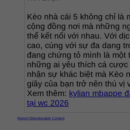
Kèo nhà cái 5 không chỉ là 
cộng đồng nơi mà những ngư
thể kết nối với nhau. Với dị
cao, cùng với sự đa dạng tr
đang chứng tỏ mình là một 
những ai yêu thích cá cược 
nhận sự khác biệt mà Kèo nh
giây của bạn trở nên thú vị
Xem thêm: 
kylian mbappe đấ
tại wc 2026
Report Objectionable Content