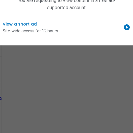
You are requesting to view content in a free ad-
supported account.
b
View a short ad
Site-wide access for 12 hours
d
s=on