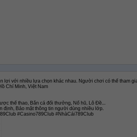
tiện lợi với nhiều lựa chọn khác nhau. Người chơi có thể tham 
Hồ Chí Minh, Việt Nam
ợc thể thao, Bắn cá đổi thưởng, Nổ hũ, Lô Đề...
n định, Bảo mật thông tin người dùng nhiều lớp.
89Club #Casino789Club #NhàCái789Club