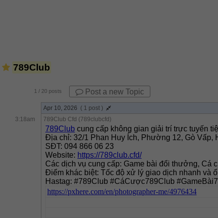
789Club
Post a new Topic
1
/ 20 posts
Apr 10, 2026
( 1 post )
3:18am
789Club Cfd (789clubcfd)
789Club
 cung cấp không gian giải trí trực tuyến 
Địa chỉ: 32/1 Phan Huy Ích, Phường 12, Gò Vấp, 
SĐT: 094 866 06 23
Website: 
https://789club.cfd/
Các dịch vụ cung cấp: Game bài đổi thưởng, Cá cư
Điểm khác biệt: Tốc độ xử lý giao dịch nhanh và ổ
Hastag: #789Club #CáCược789Club #GameBài7
https://pxhere.com/en/photographer-me/4976434