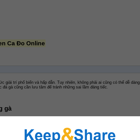
en Ca Đo Online
ức giải trí phổ biến và hấp dẫn. Tuy nhiên, không phải ai cũng có thể dễ dàng 
đá gà cũng cần lưu tâm để tránh những sai lầm đáng tiếc.
g gà
uan trọng. Mỗi giống gà đều có đặc điểm, sức mạnh và phong cách chiến đấu 
 giống gà, cách thức luyện tập và những trận đấu trước đó của chúng.