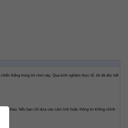
chiến thắng trong trò chơi này. Qua kinh nghiệm thực tế, tôi đã đúc kết 
khác nhau. Nếu bạn chỉ dựa vào cảm tính hoặc thông tin không chính 