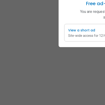
Free ad
You are request
s
View a short ad
Site-wide access for 12 