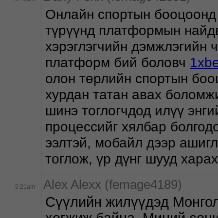
Онлайн спортын бооцоонд а
түрүүнд платформын найдв
хэрэглэгчийн дэмжлэгийн ч
платформ бий боловч 
1xbe
олон төрлийн спортын боо
хурдан татан авах боломжий
шинэ тоглогчдод илүү энгий
процессийг хялбар болгод
ээлтэй, мобайл дээр ашигл
тоглож, үр дүнг шууд хара
Alex Alexx (femage4189)
5:21am
Сүүлийн жилүүдэд Монгол