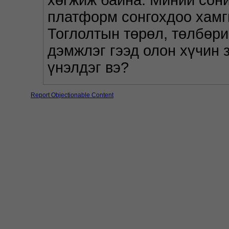
хөгжиж байна. Миний сони
платформ сонгохдоо хамги
Тоглолтын төрөл, төлбөри
дэмжлэг гээд олон хүчин з
үнэлдэг вэ?
Report Objectionable Content