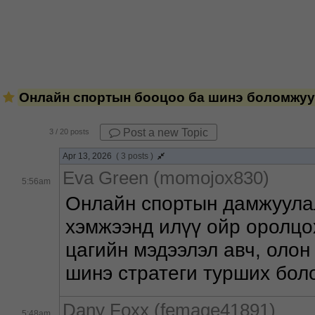
Онлайн спортын бооцоо ба шинэ боломжу
Post a new Topic
3
/ 20 posts
Apr 13, 2026
( 3 posts )
Eva Green (momojox830)
5:56am
Онлайн спортын дамжуулал
хэмжээнд илүү ойр оролцох
цагийн мэдээлэл авч, олон
шинэ стратеги турших бол
Dany Foxx (femage41891)
5:48am