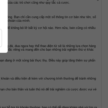
 động của các trò chơi cũng như quy tắc cá cược.
nh chóng. Bạn chỉ cần cung cấp một số thông tin cơ bản như tên, số 
ào tài khoản của mình.
tin để không bỏ lỡ bất kỳ cơ hội nào. Hơn nữa, Iwin cũng có nhiều 
c bóng đá, đua ngựa hay thể thao điện tử sẽ là những lựa chọn hàng 
 quy tắc riêng và mang đến cho bạn những trải nghiệm thú vị khác 
ạn đang ở một sòng bài thực thụ. Điều này giúp tăng thêm sự phấn 
u khoản và điều kiện đi kèm với chương trình thưởng để tránh những 
hạn cho bản thân và tuân thủ nó để trải nghiệm cá cược được vui vẻ 
 sự hỗ trợ từ khoản thưởng, bạn có thể dễ dàng khám phá và tìm ra 