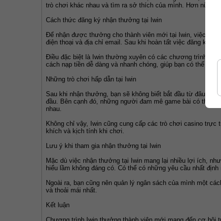
trò chơi khác nhau và tìm ra sở thích của mình. Hơn nữa, v
Cách thức đăng ký nhận thưởng tại Iwin
Để nhận được thưởng cho thành viên mới tại Iwin, việc đầu t
điện thoại và địa chỉ email. Sau khi hoàn tất việc đăng ký,
Điều đặc biệt là Iwin thường xuyên có các chương trình khu
cách nạp tiền dễ dàng và nhanh chóng, giúp bạn có thể sử d
Những trò chơi hấp dẫn tại Iwin
Sau khi nhận thưởng, bạn sẽ không biết bắt đầu từ đâu trong
đầu. Bên cạnh đó, những người đam mê game bài có thể thử s
nhau.
Không chỉ vậy, Iwin cũng cung cấp các trò chơi casino trực
khích và kịch tính khi chơi.
Lưu ý khi tham gia nhận thưởng tại Iwin
Mặc dù việc nhận thưởng tại Iwin mang lại nhiều lợi ích, nh
hiểu lầm không đáng có. Có thể có những yêu cầu nhất định n
Ngoài ra, bạn cũng nên quản lý ngân sách của mình một cách 
và thoải mái nhất.
Kết luận
Chương trình Iwin thưởng thành viên mới mang đến cơ hội tu