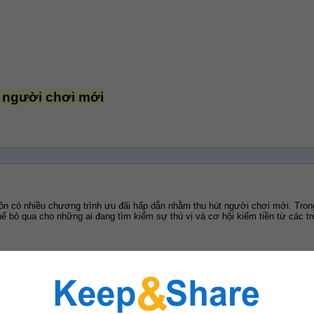
o người chơi mới
uôn có nhiều chương trình ưu đãi hấp dẫn nhằm thu hút người chơi mới. Tron
bỏ qua cho những ai đang tìm kiếm sự thú vị và cơ hội kiếm tiền từ các trò 
bật với nhiều trò chơi đa dạng từ cá cược thể thao, game bài đến casino trực
tặng bạn một khoản thưởng hấp dẫn, tạo điều kiện thuận lợi để bạn trải ngh
có cơ hội trải nghiệm trò chơi mà không phải lo lắng về việc đầu tư quá nhi