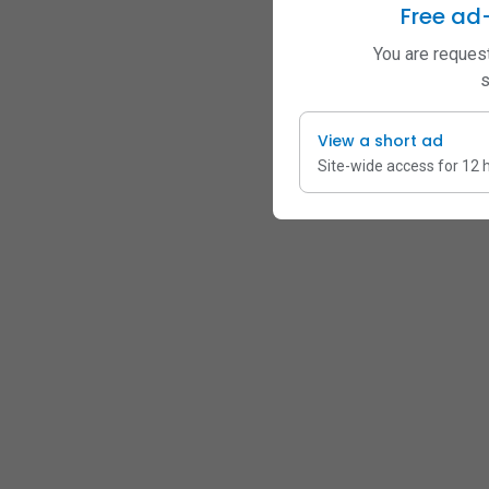
Free ad
You are request
s
View a short ad
Site-wide access for 12 