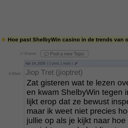
Hoe past ShelbyWin casino in de trends van 
Post a new Topic
2
/ 20 posts
Apr 14, 2026
( 1 post, 1 reply )
Jiop Tret (jioptret)
6:39am
Zat gisteren wat te lezen ov
en kwam ShelbyWin tegen in 
lijkt erop dat ze bewust ins
maar ik weet niet precies ho
jullie op als je kijkt naar hoe