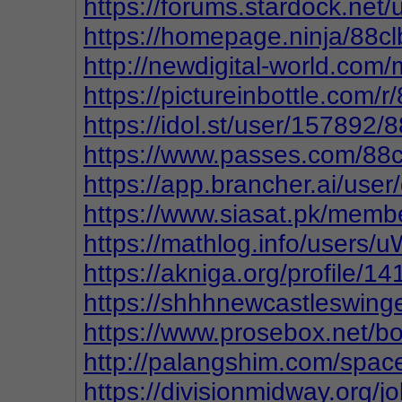
https://forums.stardock.net
https://homepage.ninja/88c
http://newdigital-world.co
https://pictureinbottle.com/
https://idol.st/user/157892
https://www.passes.com/88
https://app.brancher.ai/us
https://www.siasat.pk/mem
https://mathlog.info/use
https://akniga.org/profile/1
https://shhhnewcastleswing
https://www.prosebox.net/b
http://palangshim.com/spac
https://divisionmidway.org/