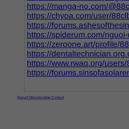
https://manga-no.com/@88c
https://chyoa.com/user/88c
https://forums.ashesofthesi
https://spiderum.com/nguo
https://zeroone.art/profile/
https://dentaltechnician.or
https://www.rwaq.org/users
https://forums.sinsofasola
Report Objectionable Content