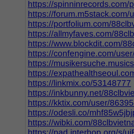
https://spinninrecords.com/pr
https://forum.m5stack.com/
https://portfolium.com/88cl
https://allmyfaves.com/88c
https://www.blockdit.com/8
https://confengine.com/use
https://musikersuche.musicst
https://expathealthseoul.co
https://linkmix.co/53148777
https://inkbunny.net/88clb
https://kktix.com/user/8639
https://odesli.co/mhf85w5jb
https://wibki.com/88clbvie
https://pad.interhop.org/s/