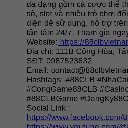
đa dạng gồm cá cược thể thao
số, slot và nhiều trò chơi đ
diện dễ sử dụng, hỗ trợ trê
tận tâm 24/7. Tham gia nga
Website:
https://88clbvietn
Địa chỉ: 111B Cộng Hòa, Tâ
SĐT: 0987523632
Email: contact@88clbvietn
Hashtags: #88CLB #NhaCa
#CongGame88CLB #Casino
#88CLBGame #DangKy88
Social Link : 
https://www.facebook.com/
https://www.youtube.com/