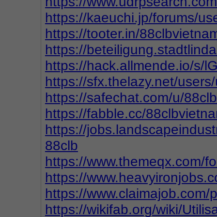
https://www.udrpsearch.co
https://kaeuchi.jp/forums/u
https://tooter.in/88clbvietn
https://beteiligung.stadtlin
https://hack.allmende.io/s
https://sfx.thelazy.net/user
https://safechat.com/u/88c
https://fabble.cc/88clbviet
https://jobs.landscapeindust
88clb
https://www.themeqx.com/f
https://www.heavyironjobs.c
https://www.claimajob.com/p
https://wikifab.org/wiki/Util