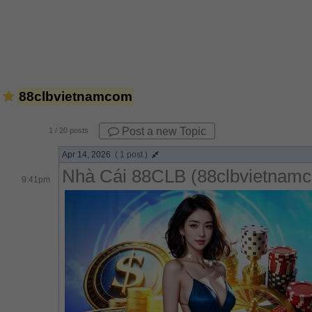
88clbvietnamcom
Post a new Topic
1
/ 20 posts
Apr 14, 2026
( 1 post )
Nhà Cái 88CLB (88clbvietnam
9:41pm