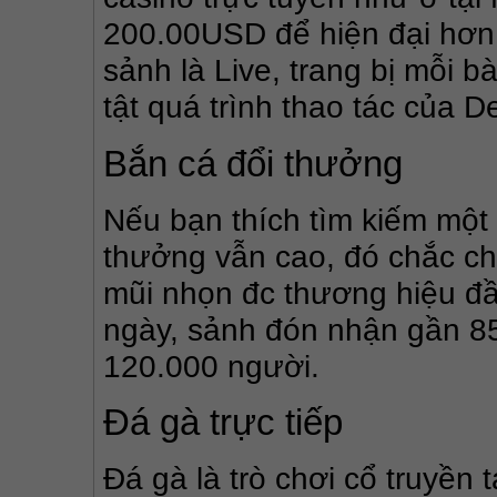
200.00USD để hiện đại hơn 
sảnh là Live, trang bị mỗi b
tật quá trình thao tác của De
Bắn cá đổi thưởng
Nếu bạn thích tìm kiếm một 
thưởng vẫn cao, đó chắc ch
mũi nhọn đc thương hiệu đầu
ngày, sảnh đón nhận gần 85
120.000 người.
Đá gà trực tiếp
Đá gà là trò chơi cổ truyền 