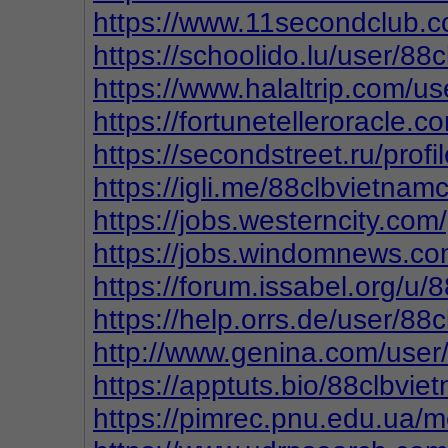
https://www.11secondclub.c
https://schoolido.lu/user/8
https://www.halaltrip.com/u
https://fortunetelleroracle.
https://secondstreet.ru/prof
https://igli.me/88clbvietna
https://jobs.westerncity.com
https://jobs.windomnews.co
https://forum.issabel.org/u
https://help.orrs.de/user/88
http://www.genina.com/use
https://apptuts.bio/88clbvi
https://pimrec.pnu.edu.ua/