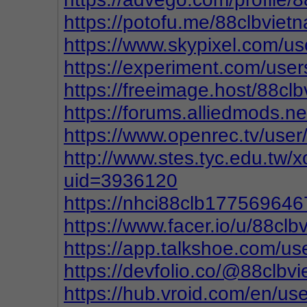
https://potofu.me/88clbvie
https://www.skypixel.com/us
https://experiment.com/use
https://freeimage.host/88c
https://forums.alliedmods
https://www.openrec.tv/user
http://www.stes.tyc.edu.tw/
uid=3936120
https://nhci88clb177569646
https://www.facer.io/u/88cl
https://app.talkshoe.com/u
https://devfolio.co/@88cl
https://hub.vroid.com/en/u