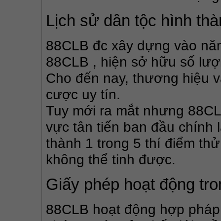
Lịch sử dân tộc hình thà
88CLB đc xây dựng vào năm 
88CLB , hiện sở hữu số lượn
Cho đến nay, thương hiệu vẫ
cược uy tín.
Tuy mới ra mắt nhưng 88CLB
vực tân tiến ban đầu chính
thành 1 trong 5 thí điểm th
không thể tinh được. 
Giấy phép hoạt động tr
88CLB hoạt động hợp pháp &