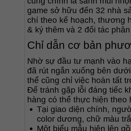
cũng chính là sảnh mũi nhọn
game sở hữu đến 32 nhà sản 
chí theo kế hoạch, thương h
& ký thêm và 2 đối tác phân
Chỉ dẫn cơ bản phư
Nhờ sự đầu tư mạnh vào hạ 
đã rút ngắn xuống bên dưới 1
thể cũng chỉ việc hoàn tất 
Để tránh gặp lỗi đáng tiếc k
hàng có thể thực hiện the
Tại giao diện chính, ngư
color dương, chữ màu tr
Một biểu mẫu hiện lên gồ