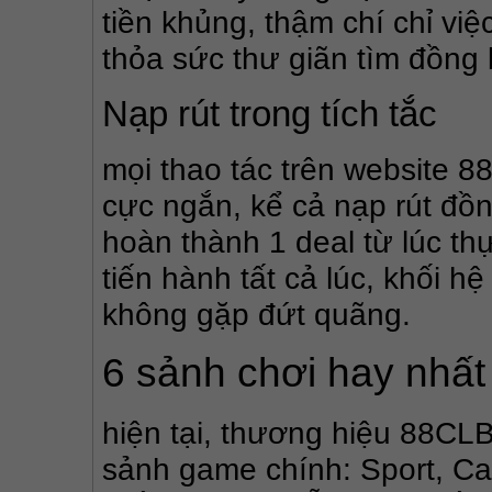
tiền khủng, thậm chí chỉ việ
thỏa sức thư giãn tìm đồng 
Nạp rút trong tích tắc
mọi thao tác trên website 8
cực ngắn, kể cả nạp rút đồn
hoàn thành 1 deal từ lúc thự
tiến hành tất cả lúc, khối h
không gặp đứt quãng.
6 sảnh chơi hay nhất
hiện tại, thương hiệu 88CLB
sảnh game chính: Sport, Cas