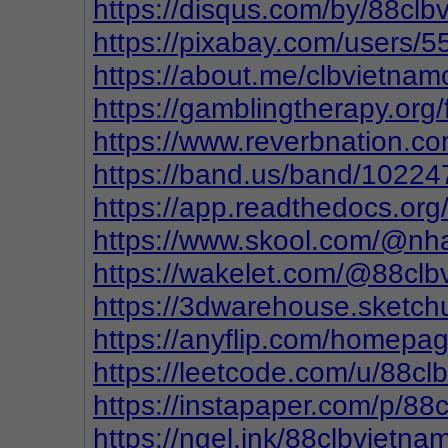
https://disqus.com/by/88cl
https://pixabay.com/users/
https://about.me/clbvietna
https://gamblingtherapy.org
https://www.reverbnation.co
https://band.us/band/10224
https://app.readthedocs.org
https://www.skool.com/@nha
https://wakelet.com/@88cl
https://3dwarehouse.sketc
https://anyflip.com/homepa
https://leetcode.com/u/88c
https://instapaper.com/p/8
https://ngel.ink/88clbvietn