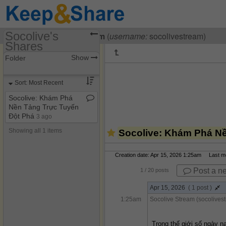
Socolive's
Visiting
Socolive Stream
(
username:
socolivestream)
Shares
(socolivestream)
Show
Folder
Share Page
Sort: Most Recent
Discussions
Socolive: Khám Phá
Nền Tảng Trực Tuyến
Đột Phá
3 ago
Showing all 1 items
Socolive: Khám Phá N
Creation date: Apr 15, 2026 1:25am Last mod
Post a n
1
/ 20 posts
Apr 15, 2026
( 1 post )
1:25am
Socolive Stream (socolives
Trong thế giới số ngày na