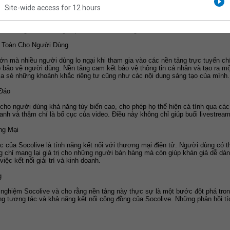
Site-wide access for 12 hours
giúp người dùng mở rộng tầm ảnh hưởng của mình thông qua việc phát sóng n
eo trực tiếp mà còn hỗ trợ người dùng trong việc ghi lại và chia sẻ lại các buổ
 mê sáng tạo nội dung tiếp cận được nhiều người hơn.
n Toàn Cho Người Dùng
ớn mà nhiều người dùng lo ngại khi tham gia vào các nền tảng trực tuyến chí
áp bảo vệ người dùng. Nền tảng cam kết bảo vệ thông tin cá nhân và tạo ra m
ia sẻ những khoảnh khắc riêng tư cũng như các nội dung sáng tạo của mình.
Đáo
ho người dùng khả năng tùy biến cao, cho phép họ thể hiện cá tính qua các 
anh và thậm chí là bố cục của video. Điều này không chỉ giúp buổi livestrea
ng Mại
 của Socolive là tính năng kết nối với thương mại điện tử. Người dùng có th
 chỉ mang lại giá trị cho những người bán hàng mà còn giúp khán giả dễ dà
ệc kết nối giải trí và kinh doanh.
g
 nghiệm Socolive và cho rằng nền tảng này thực sự là một bước đột phá trong
ng tương tác và khả năng kết nối cộng đồng của Socolive. Những phản hồi t