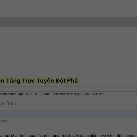
ền Tảng Trực Tuyến Đột Phá
ified date: Apr 15, 2026 1:25am Last visit date: Aug 3, 2026 1:37pm
ew Topic
tream)
y, sự phát triển của các nền tảng trực tuyến đang diễn ra với tốc độ chóng m