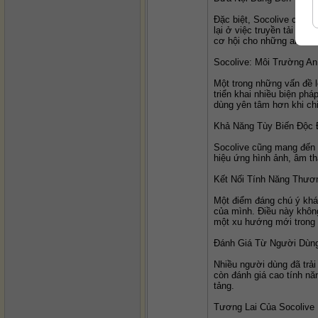
Đặc biệt, Socolive còn 
lại ở việc truyền tải vid
cơ hội cho những ai đam
Socolive: Môi Trường A
Một trong những vấn đề l
triển khai nhiều biện ph
dùng yên tâm hơn khi ch
Khả Năng Tùy Biến Độc 
Socolive cũng mang đến c
hiệu ứng hình ảnh, âm th
Kết Nối Tính Năng Thươ
Một điểm đáng chú ý khác
của mình. Điều này không
một xu hướng mới trong vi
Đánh Giá Từ Người Dùn
Nhiều người dùng đã trải
còn đánh giá cao tính nă
tảng.
Tương Lai Của Socolive