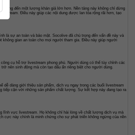
ội dung đến một lượng khán giả lớn hơn. Nền tảng này không chỉ dừng 
i livestream. Điều này giúp các nội dung được lan tỏa rộng rãi hơn, tạo 
nh là sự an toàn và bảo mật. Socolive đã chú trọng đến vấn đề này và 
ột không gian an toàn cho mọi người tham gia. Điều này giúp người 
công cụ hỗ trợ livestream phong phú. Người dùng có thể tùy chỉnh các 
m trở nên sinh động mà còn tạo dấu ấn riêng biệt cho người dùng.
ể dễ dàng giới thiệu sản phẩm, dịch vụ ngay trong các buổi livestream 
ng tiếp cận với những sản phẩm chất lượng. Sự kết hợp này đang tạo ra 
 lĩnh vực livestream. Họ không chỉ hài lòng về chất lượng dịch vụ mà 
ích cực này chính là minh chứng cho sự phát triển không ngừng của nền 