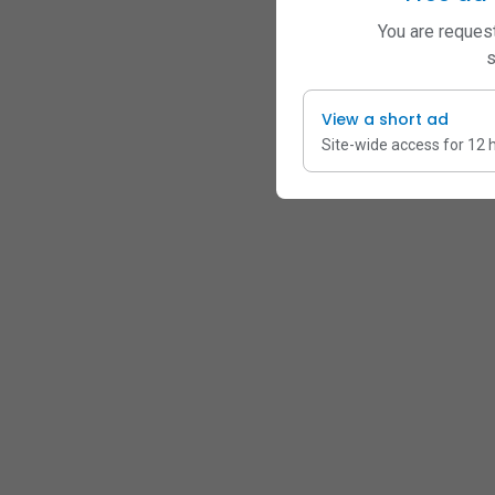
You are request
s
View a short ad
Site-wide access for 12 