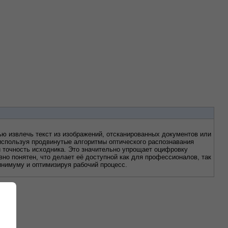
ю извлечь текст из изображений, отсканированных документов или 
используя продвинутые алгоритмы оптического распознавания 
 точность исходника. Это значительно упрощает оцифровку 
о понятен, что делает её доступной как для профессионалов, так 
инимуму и оптимизируя рабочий процесс.