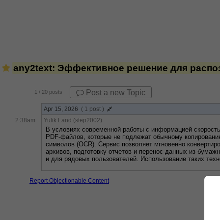
any2text: Эффективное решение для распоз
Post a new Topic
1
/ 20 posts
Apr 15, 2026
( 1 post )
2:38am
Yulik Land (step2002)
В условиях современной работы с информацией скорость 
PDF-файлов, которые не подлежат обычному копировани
символов (OCR). Сервис позволяет мгновенно конвертиро
архивов, подготовку отчетов и перенос данных из бумаж
и для рядовых пользователей. Использование таких техн
Report Objectionable Content