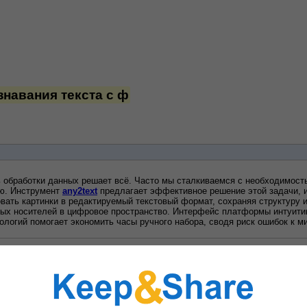
навания текста с ф
обработки данных решает всё. Часто мы сталкиваемся с необходимость
ю. Инструмент 
any2text
 предлагает эффективное решение этой задачи, 
вать картинки в редактируемый текстовый формат, сохраняя структуру и
ных носителей в цифровое пространство. Интерфейс платформы интуитивн
ологий помогает экономить часы ручного набора, сводя риск ошибок к м