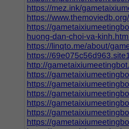
https://mez.ink/gametaixium
https://www.themoviedb.org
https://gametaixiumeetingbo
huong-dan-choi-va-kinh.htm
https://linqto.me/about/gam
https://69e075c56d963.site
http://gametaixiumeetingbot
https://gametaixiumeetingbot
https://gametaixiumeeting
https://gametaixiumeetingbot
https://gametaixiumeetingbot
https://gametaixiumeetingbot
https://gametaixiumeetingbo