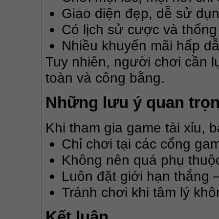
Giao diện đẹp, dễ sử dụ
Có lịch sử cược và thống k
Nhiều khuyến mãi hấp d
Tuy nhiên, người chơi cần l
toàn và công bằng.
Những lưu ý quan trọ
Khi tham gia game tài xỉu, b
Chỉ chơi tại các cổng ga
Không nên quá phụ thuộc
Luôn đặt giới hạn thắng –
Tránh chơi khi tâm lý khô
Kết luận