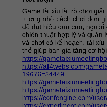
Game tài xỉu là trò chơi giải
tượng nhờ cách chơi đơn giả
để đạt hiệu quả cao, người c
chiến thuật hợp lý và quản lý
và chơi có kế hoạch, tài xỉu
thể giúp bạn gia tăng cơ hội
https://gametaixiumeetingboti
https://all4webs.com/gamet
19676=34449
https://gametaixiumeetingb
https://gametaixiumeetingbot
https://confengine.com/use
https://experiment.com/use