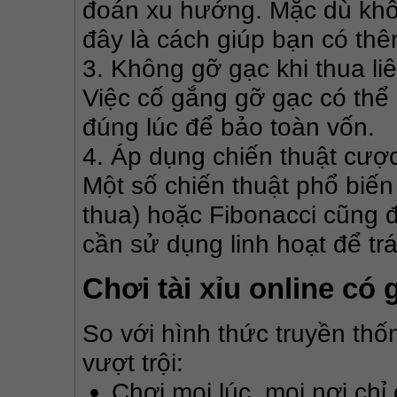
đoán xu hướng. Mặc dù khôn
đây là cách giúp bạn có th
3. Không gỡ gạc khi thua liê
Việc cố gắng gỡ gạc có thể 
đúng lúc để bảo toàn vốn.
4. Áp dụng chiến thuật cượ
Một số chiến thuật phổ biến 
thua) hoặc Fibonacci cũng 
cần sử dụng linh hoạt để trá
Chơi tài xỉu online có 
So với hình thức truyền thốn
vượt trội:
Chơi mọi lúc, mọi nơi chỉ 