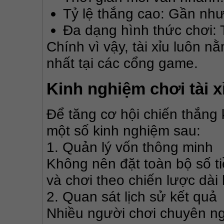
Tỷ lệ thắng cao: Gần như
Đa dạng hình thức chơi: T
Chính vì vậy, tài xỉu luôn n
nhất tại các cổng game.
Kinh nghiệm chơi tài x
Để tăng cơ hội chiến thắng k
một số kinh nghiệm sau:
1. Quản lý vốn thông minh
Không nên đặt toàn bộ số t
và chơi theo chiến lược dài 
2. Quan sát lịch sử kết quả
Nhiều người chơi chuyên ngh