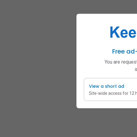
Free ad
You are request
s
View a short ad
Site-wide access for 12 