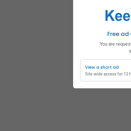
Free ad
You are request
s
View a short ad
Site-wide access for 12 