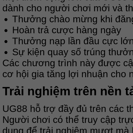
dành cho người chơi mới và th
Thưởng chào mừng khi đăng
Hoàn trả cược hàng ngày
Thưởng nạp lần đầu cực lớ
Sự kiện quay số trúng thưở
Các chương trình này được cậ
cơ hội gia tăng lợi nhuận cho 
Trải nghiệm trên nền t
UG88 hỗ trợ đầy đủ trên các th
Người chơi có thể truy cập trực
dụng để trải nghiệm mượt mà 