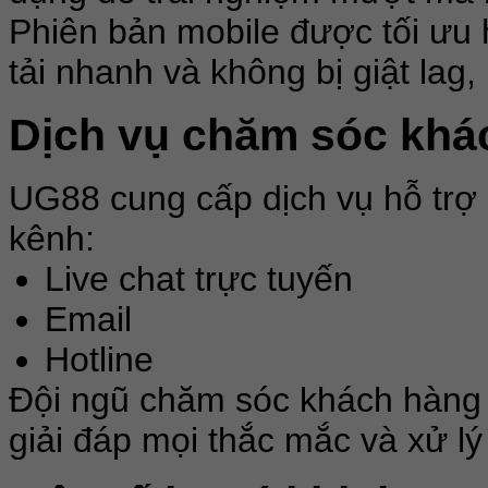
Phiên bản mobile được tối ưu h
tải nhanh và không bị giật lag
Dịch vụ chăm sóc khá
UG88 cung cấp dịch vụ hỗ trợ
kênh:
Live chat trực tuyến
Email
Hotline
Đội ngũ chăm sóc khách hàng 
giải đáp mọi thắc mắc và xử l