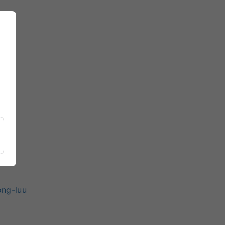
ong-luu