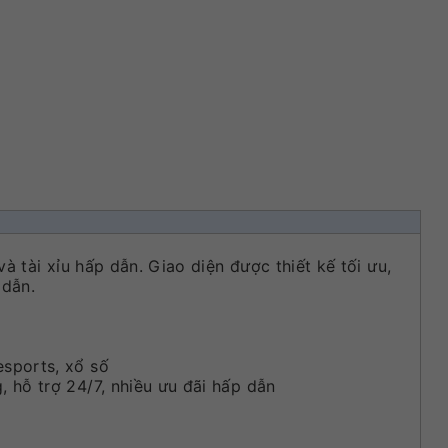
à tài xỉu hấp dẫn. Giao diện được thiết kế tối ưu,
 dẫn.
esports, xổ số
, hỗ trợ 24/7, nhiều ưu đãi hấp dẫn