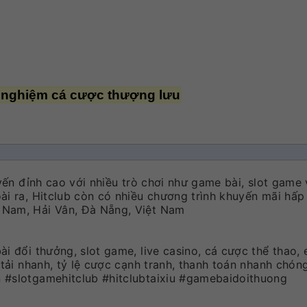
ải nghiệm cá cược thượng lưu
yến đỉnh cao với nhiều trò chơi như game bài, slot game v
ài ra, Hitclub còn có nhiều chương trình khuyến mãi hấp
 Nam, Hải Vân, Đà Nẵng, Việt Nam
i đổi thưởng, slot game, live casino, cá cược thể thao, 
 tải nhanh, tỷ lệ cược cạnh tranh, thanh toán nhanh chóng
 #slotgamehitclub #hitclubtaixiu #gamebaidoithuong