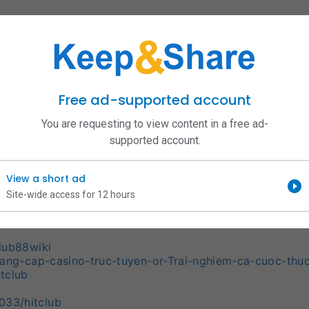
itclub88wiki/activity?locale=en
/my-profile/userid/3306466
004
Free ad-supported account
item792335812
You are requesting to view content in a free ad-
70
supported account.
11
View a short ad
Site-wide access for 12 hours
i
lub88wiki
DJang-cap-casino-truc-tuyen-or-Trai-nghiem-ca-cuoc-thu
tclub
033/hitclub