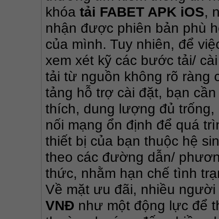
khóa 
tải FABET APK iOS
, 
nhận được phiên bản phù hợ
của mình. Tuy nhiên, để việc
xem xét kỹ các bước tải/ cà
tải từ nguồn không rõ ràng c
tảng hỗ trợ cài đặt, bạn cầ
thích, dung lượng đủ trống,
nối mạng ổn định để quá trìn
thiết bị của bạn thuộc hệ si
theo các đường dẫn/ phươn
thức, nhằm hạn chế tình trạ
Về mặt ưu đãi, nhiều người 
VNĐ
 như một động lực để t