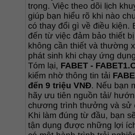
trọng. Việc theo dõi lịch kh
giúp bạn hiểu rõ khi nào chư
có thay đổi gì về điều kiện
đến từ việc đảm bảo thiết b
không cần thiết và thường x
phát sinh khi chạy ứng dụng
Tóm lại, 
FABET - FABET1.
kiếm nhờ thông tin tải 
FABE
đến 9 triệu VNĐ
. Nếu bạn 
hãy ưu tiên nguồn tải/ hướng
chương trình thưởng và sử 
Khi làm đúng từ đầu, bạn sẽ 
tận dụng được những lợi íc