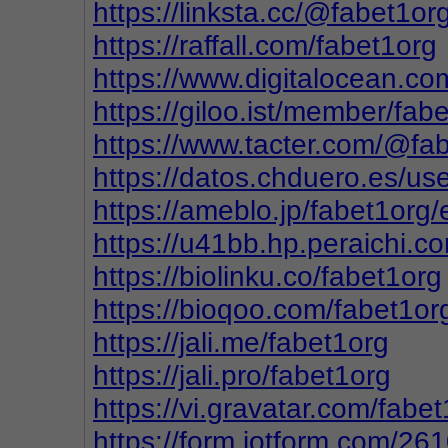
https://linksta.cc/@fabet1or
https://raffall.com/fabet1org
https://www.digitalocean.c
https://giloo.ist/member/fab
https://www.tacter.com/@fa
https://datos.chduero.es/us
https://ameblo.jp/fabet1org
https://u41bb.hp.peraichi.c
https://biolinku.co/fabet1org
https://bioqoo.com/fabet1or
https://jali.me/fabet1org
https://jali.pro/fabet1org
https://vi.gravatar.com/fabe
https://form.jotform.com/2