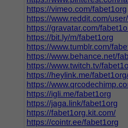
https://vimeo.com/fabet1org
https://www.reddit.com/user
https://gravatar.com/fabet1o
https://bit.ly/m/fabet1org
https://www.tumblr.com/fabe
https://www.behance.net/fa
https://www.twitch.tv/fabet1
https://heylink.me/fabet1org
https://www.qrcodechimp.c
https://igli.me/fabet1org
https://jaga.link/fabet1org
https://fabet1org.kit.com/
https://cointr.ee/fabet1org