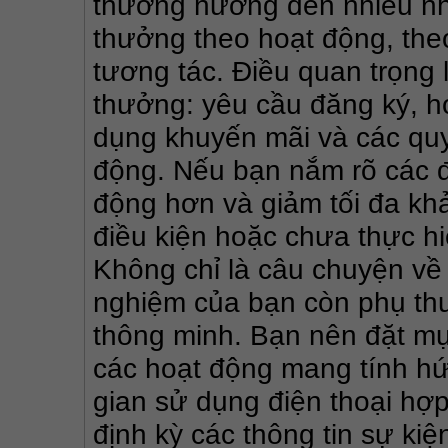
thường hướng đến nhiều nhó
thưởng theo hoạt động, theo
tương tác. Điều quan trọng l
thưởng: yêu cầu đăng ký, hoà
dụng khuyến mãi và các quy 
động. Nếu bạn nắm rõ các đi
động hơn và giảm tối đa kh
điều kiện hoặc chưa thực hi
Không chỉ là câu chuyện về 
nghiệm của bạn còn phụ thu
thông minh. Bạn nên đặt mục 
các hoạt động mang tính hứn
gian sử dụng điện thoại hợp 
định kỳ các thông tin sự ki