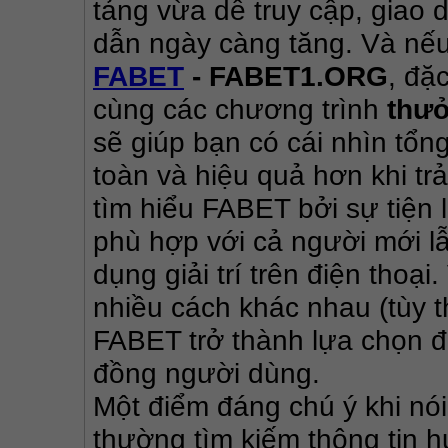
tảng vừa dễ truy cập, giao d
FABET
 - FABET1.ORG
, đặc
cùng các chương trình 
thưở
sẽ giúp bạn có cái nhìn tổng
toàn và hiệu quả hơn khi tr
tìm hiểu FABET bởi sự tiện l
phù hợp với cả người mới l
dụng giải trí trên điện thoại
nhiều cách khác nhau (tùy t
FABET trở thành lựa chọn đ
đồng người dùng.
Một điểm đáng chú ý khi nói
thường tìm kiếm thông tin hư