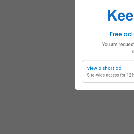
Free ad
You are request
s
View a short ad
Site-wide access for 12 