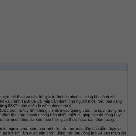
Năm 2026, nhu cầu tìm kiếm một nhà cái cá cược đáng tin cậy ngày càng tăng cao, đặc biệt là trong cộng đồng người chơi yêu thích cá cược thể thao và các trò giải trí ăn tiền nhanh. Trong bối cảnh đó, 
iện và chính sách ưu đãi hấp dẫn dành cho người mới. Nếu bạn đang 
Tặng 88K”
 chắc chắn là điểm đáng chú ý.
 được xem là “uy tín” không chỉ dựa vào quảng cáo, mà quan trọng hơn 
hơi thao tác nhanh chóng trên nhiều thiết bị, giúp bạn dễ dàng truy 
 thói quen theo dõi kèo theo thời gian thực hoặc cần thao tác gọn 
ược người chơi xem như một lời mời mở màn đầy hấp dẫn: thay vì 
 áp lực khi làm quen sân chơi, đồng thời tạo động lực để bạn tham gia 