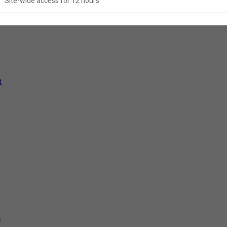
Site-wide access for 12 hours
t
6