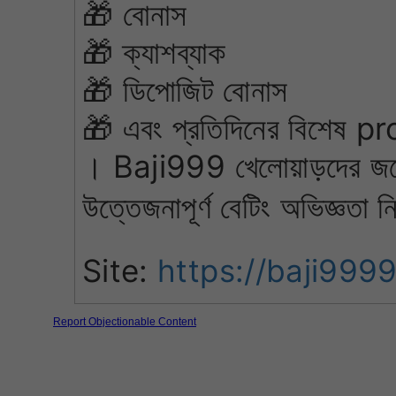
🎁 বোনাস
🎁 ক্যাশব্যাক
🎁 ডিপোজিট বোনাস
🎁 এবং প্রতিদিনের বিশেষ pr
। Baji999 খেলোয়াড়দের জয়ে
উত্তেজনাপূর্ণ বেটিং অভিজ্ঞতা
Site:
https://baji999
Report Objectionable Content