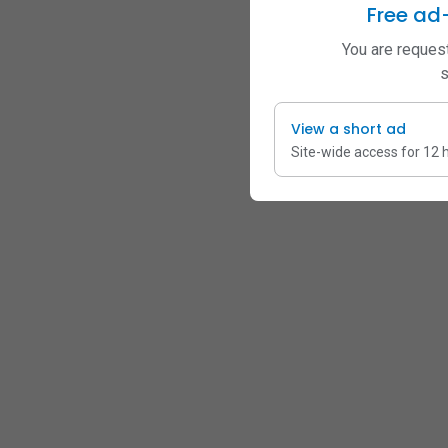
Free ad
You are request
s
View a short ad
Site-wide access for 12 