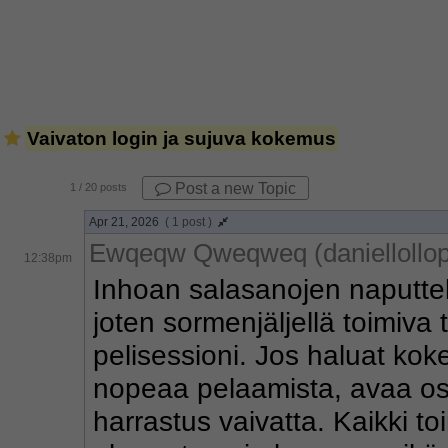
Vaivaton login ja sujuva kokemus
Post a new Topic
1
/ 20 posts
Apr 21, 2026
( 1 post )
Ewqeqw Qweqweq (daniellollop
12:38pm
Inhoan salasanojen naputtelu
joten sormenjäljellä toimiva
pelisessioni. Jos haluat koke
nopeaa pelaamista, avaa os
harrastus vaivatta. Kaikki t