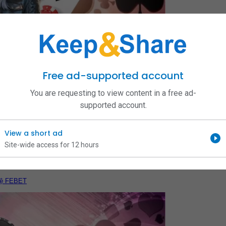
Free ad-supported account
You are requesting to view content in a free ad-
supported account.
chóng.
 hàng.
View a short ad
Site-wide access for 12 hours
ệ FEBET
người tiêu dùng an tâm hơn khi lựa chọn sản phẩm.
So với các đối thủ 
Hệ FEBET