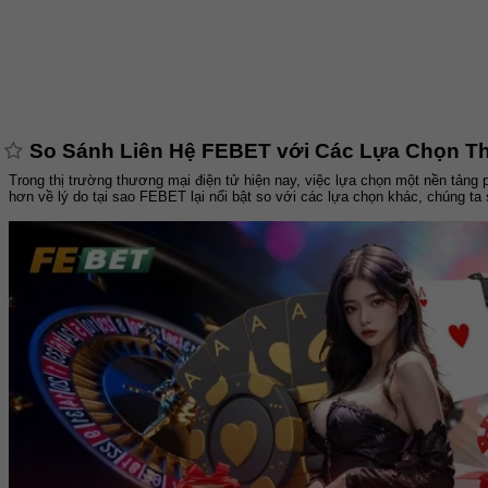
So Sánh Liên Hệ FEBET với Các Lựa Chọn Th
Trong thị trường thương mại điện tử hiện nay, việc lựa chọn một nền tảng 
hơn về lý do tại sao FEBET lại nổi bật so với các lựa chọn khác, chúng t