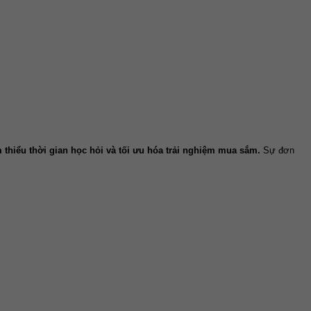
 thiểu thời gian học hỏi và tối ưu hóa trải nghiệm mua sắm.
Sự đơn