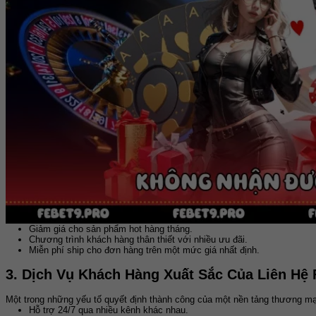
Giảm giá cho sản phẩm hot hàng tháng.
Chương trình khách hàng thân thiết với nhiều ưu đãi.
Miễn phí ship cho đơn hàng trên một mức giá nhất định.
3. Dịch Vụ Khách Hàng Xuất Sắc Của Liên Hệ
Một trong những yếu tố quyết định thành công của một nền tảng thương mại
Hỗ trợ 24/7 qua nhiều kênh khác nhau.