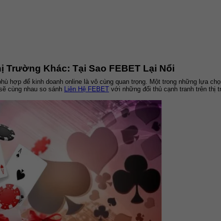
ị Trường Khác: Tại Sao FEBET Lại Nổi
phù hợp để kinh doanh online là vô cùng quan trọng. Một trong những lựa ch
a sẽ cùng nhau so sánh
Liên Hệ FEBET
với những đối thủ cạnh tranh trên thị 