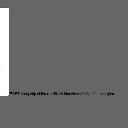
khác, FEBET cung cấp nhiều ưu đãi và khuyến mãi hấp dẫn, bao gồm: