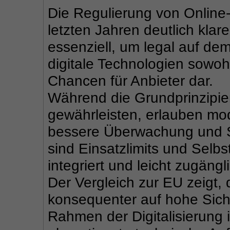
Die Regulierung von Online-C
letzten Jahren deutlich klar
essenziell, um legal auf dem
digitale Technologien sowoh
Chancen für Anbieter dar.
Während die Grundprinzipien 
gewährleisten, erlauben mod
bessere Überwachung und Sc
sind Einsatzlimits und Selbs
integriert und leicht zugängl
Der Vergleich zur EU zeigt, 
konsequenter auf hohe Siche
Rahmen der Digitalisierung i