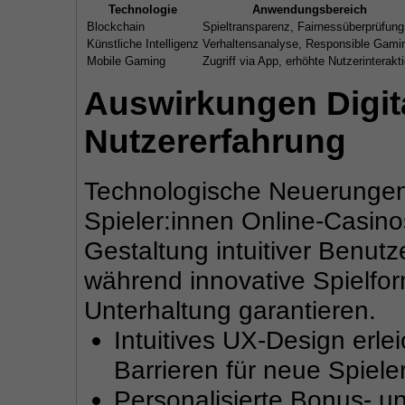
Technologie
Anwendungsbereich
Blockchain
Spieltransparenz, Fairnessüberprüfung
Künstliche Intelligenz
Verhaltensanalyse, Responsible Gami
Mobile Gaming
Zugriff via App, erhöhte Nutzerinterakt
Auswirkungen Digita
Nutzererfahrung
Technologische Neuerungen 
Spieler:innen Online-Casin
Gestaltung intuitiver Benutze
während innovative Spielfo
Unterhaltung garantieren.
Intuitives UX-Design erle
Barrieren für neue Spieler
Personalisierte Bonus- u