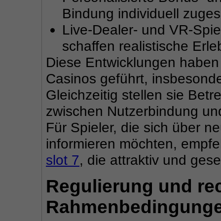
Bindung individuell zuge
Live-Dealer- und VR-Spiel
schaffen realistische Erl
Diese Entwicklungen haben z
Casinos geführt, insbesonde
Gleichzeitig stellen sie Bet
zwischen Nutzerbindung und
Für Spieler, die sich über n
slot 7
, die attraktiv und ge
Regulierung und rec
Rahmenbedingungen 