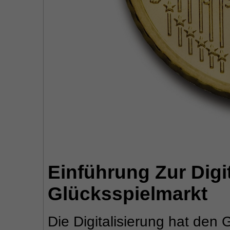
Einführung Zur Digi
Glücksspielmarkt
Die Digitalisierung hat den 