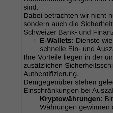
sind.
Dabei betrachten wir nicht n
sondern auch die Sicherheits
Schweizer Bank- und Finan
E-Wallets
: Dienste wie
schnelle Ein- und Aus
Ihre Vorteile liegen in der 
zusätzlichen Sicherheitssch
Authentifizierung.
Demgegenüber stehen geleg
Einschränkungen bei Auszah
Kryptowährungen
: Bi
Währungen gewinnen a