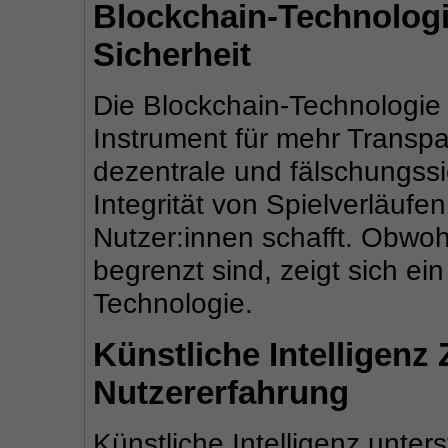
Blockchain-Technolog
Sicherheit
Die Blockchain-Technologie 
Instrument für mehr Transpa
dezentrale und fälschungssic
Integrität von Spielverläufe
Nutzer:innen schafft. Obwo
begrenzt sind, zeigt sich ei
Technologie.
Künstliche Intelligenz
Nutzererfahrung
Künstliche Intelligenz unters