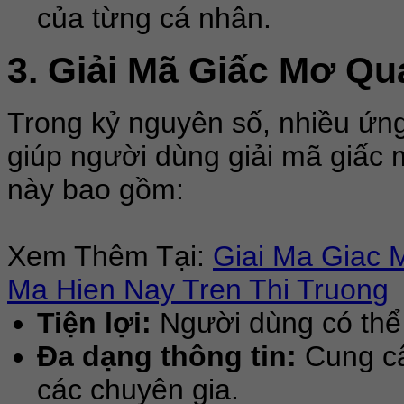
của từng cá nhân.
3. Giải Mã Giấc Mơ Q
Trong kỷ nguyên số, nhiều ứn
giúp người dùng giải mã giấc
này bao gồm:
Xem Thêm Tại:
Giai Ma Giac 
Ma Hien Nay Tren Thi Truong
Tiện lợi:
Người dùng có thể 
Đa dạng thông tin:
Cung cấ
các chuyên gia.