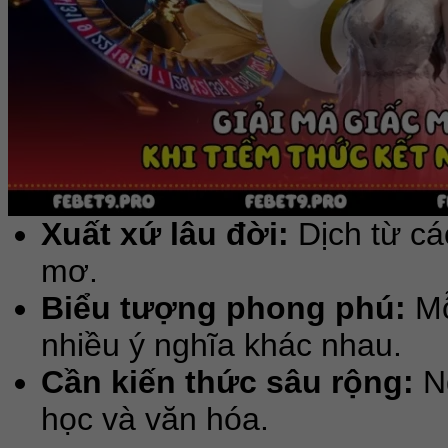
Xuất xứ lâu đời:
Dịch từ các
mơ.
Biểu tượng phong phú:
Mỗ
nhiều ý nghĩa khác nhau.
Cần kiến thức sâu rộng:
Ng
học và văn hóa.