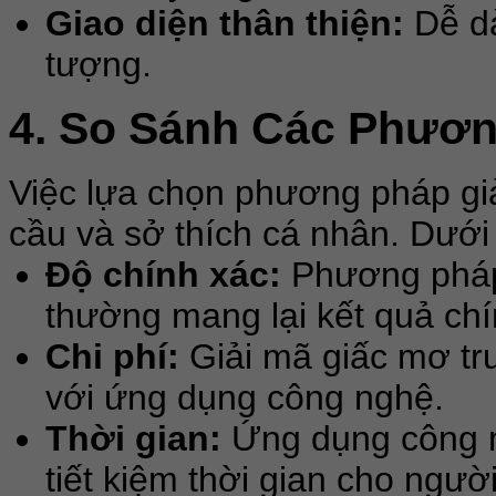
Giao diện thân thiện:
Dễ dà
tượng.
4. So Sánh Các Phươn
Việc lựa chọn phương pháp gi
cầu và sở thích cá nhân. Dưới 
Độ chính xác:
Phương pháp
thường mang lại kết quả chí
Chi phí:
Giải mã giấc mơ tr
với ứng dụng công nghệ.
Thời gian:
Ứng dụng công n
tiết kiệm thời gian cho ngườ