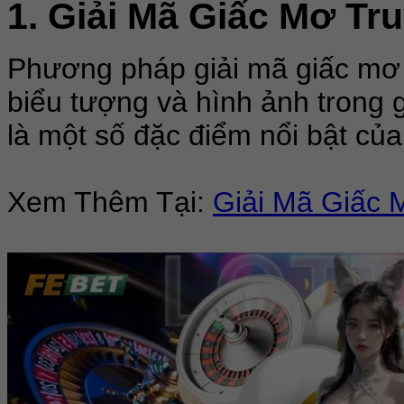
1. Giải Mã Giấc Mơ Tr
Phương pháp giải mã giấc mơ 
biểu tượng và hình ảnh trong 
là một số đặc điểm nổi bật củ
Xem Thêm Tại:
Giải Mã Giấc 