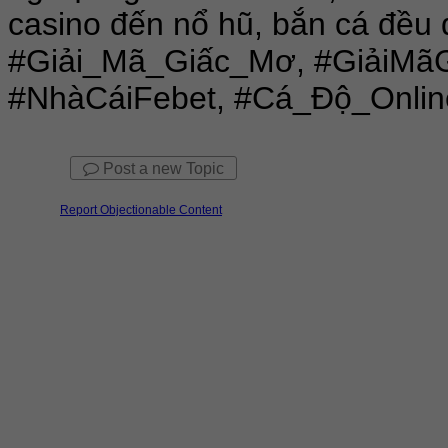
casino đến nổ hũ, bắn cá đều
#Giải_Mã_Giấc_Mơ, #GiảiMãG
#NhàCáiFebet, #Cá_Độ_Onlin
Post a new Topic
Report Objectionable Content