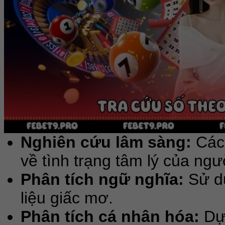
Nghiên cứu lâm sàng:
Các 
về tình trạng tâm lý của ng
Phân tích ngữ nghĩa:
Sử dụ
liệu giấc mơ.
Phân tích cá nhân hóa:
Dựa